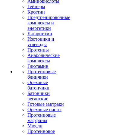
Аминокислоты
Гейнеры
Креатин
Предтренировочные
комплексы и
энергетики
Л-карнитин
Изотоники и
углеводы
Протеины
Анаболические
комплексы
Глютамин
Протеиновые
блинчики
Ореховые
батончики
Батончики
веганские
Готовые завтраки
Ореховые пасты
Протеиновые
маффины
Мюсли
Протеиновое