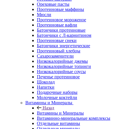
Ореховые пасты
Протеиновые маффины
Мюсли
Протеиновое мороженое
Протеиновые вафли
Батончики протеиновые
Батончики с Л-карнитином
Протеиновые снеки
Батончики энергетические
Протеиновый хлебцы
Сахарозаменители
Низкокалорийные джемы
Низкокалорийные топинги
Низкокалорийные соусы
Печенье протеиновое
Шоколад
Напитки
Подарочные наборы
Молочные коктейли
Витамины и Минералы
Назад
Витамины и Минералы
Витаминно-минеральные комплексы
Отдельные витамины
Отдельные минералы