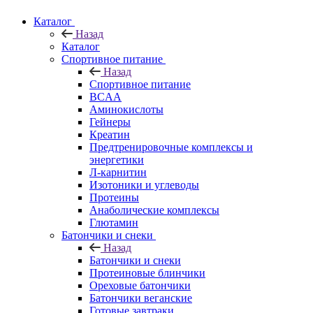
Каталог
Назад
Каталог
Спортивное питание
Назад
Спортивное питание
BCAA
Аминокислоты
Гейнеры
Креатин
Предтренировочные комплексы и
энергетики
Л-карнитин
Изотоники и углеводы
Протеины
Анаболические комплексы
Глютамин
Батончики и снеки
Назад
Батончики и снеки
Протеиновые блинчики
Ореховые батончики
Батончики веганские
Готовые завтраки