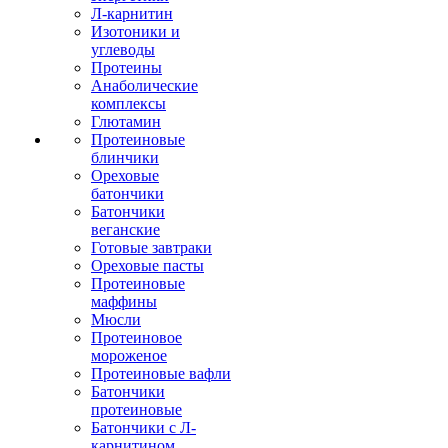
Л-карнитин
Изотоники и
углеводы
Протеины
Анаболические
комплексы
Глютамин
Протеиновые
блинчики
Ореховые
батончики
Батончики
веганские
Готовые завтраки
Ореховые пасты
Протеиновые
маффины
Мюсли
Протеиновое
мороженое
Протеиновые вафли
Батончики
протеиновые
Батончики с Л-
карнитином