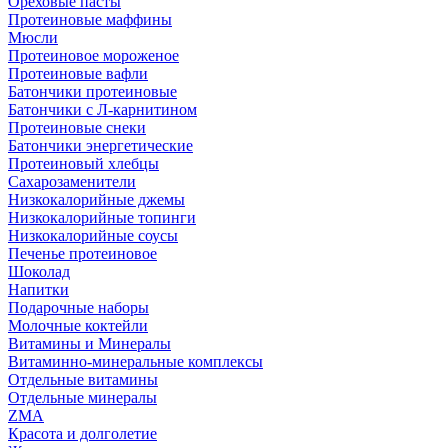
Ореховые пасты
Протеиновые маффины
Мюсли
Протеиновое мороженое
Протеиновые вафли
Батончики протеиновые
Батончики с Л-карнитином
Протеиновые снеки
Батончики энергетические
Протеиновый хлебцы
Сахарозаменители
Низкокалорийные джемы
Низкокалорийные топинги
Низкокалорийные соусы
Печенье протеиновое
Шоколад
Напитки
Подарочные наборы
Молочные коктейли
Витамины и Минералы
Витаминно-минеральные комплексы
Отдельные витамины
Отдельные минералы
ZMA
Красота и долголетие