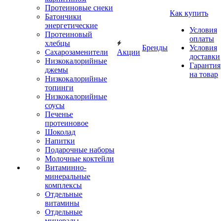
Протеиновые снеки
Как купить
Батончики
энергетические
Условия
Протеиновый
оплаты
хлебцы
Бренды
Условия
Сахарозаменители
Акции
доставки
Низкокалорийные
Гарантия
джемы
на товар
Низкокалорийные
топинги
Низкокалорийные
соусы
Печенье
протеиновое
Шоколад
Напитки
Подарочные наборы
Молочные коктейли
Витаминно-
минеральные
комплексы
Отдельные
витамины
Отдельные
минералы