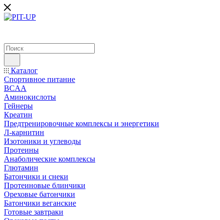
Каталог
Спортивное питание
BCAA
Аминокислоты
Гейнеры
Креатин
Предтренировочные комплексы и энергетики
Л-карнитин
Изотоники и углеводы
Протеины
Анаболические комплексы
Глютамин
Батончики и снеки
Протеиновые блинчики
Ореховые батончики
Батончики веганские
Готовые завтраки