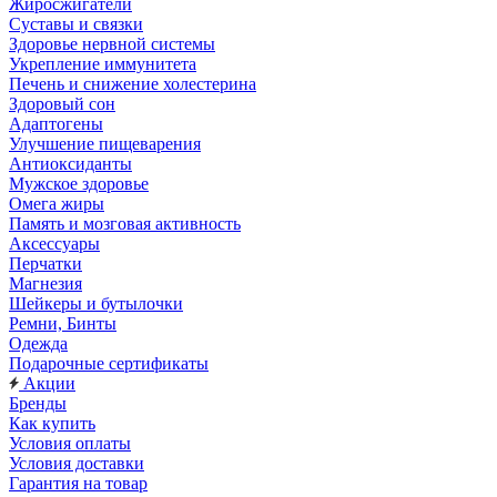
Жиросжигатели
Суставы и связки
Здоровье нервной системы
Укрепление иммунитета
Печень и снижение холестерина
Здоровый сон
Адаптогены
Улучшение пищеварения
Антиоксиданты
Мужское здоровье
Омега жиры
Память и мозговая активность
Аксессуары
Перчатки
Магнезия
Шейкеры и бутылочки
Ремни, Бинты
Одежда
Подарочные сертификаты
Акции
Бренды
Как купить
Условия оплаты
Условия доставки
Гарантия на товар