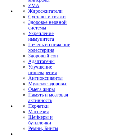
ZMA
Жиросжигатели
Суставы и связки
Здоровье нервной
системы
Укрепление
иммунитета
Печень и снижение
холестерина
Здоровый сон
Адаптогены
Улучшение
пищеварения
Антиоксиданты
Мужское здоровье
Омега жиры
Память и мозговая
активность
Перчатки
Магнезия
Шейкеры и
бутылочки
Ремни, Бинты