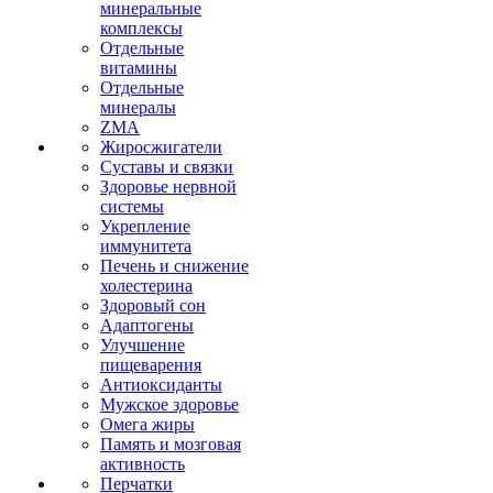
минеральные
комплексы
Отдельные
витамины
Отдельные
минералы
ZMA
Жиросжигатели
Суставы и связки
Здоровье нервной
системы
Укрепление
иммунитета
Печень и снижение
холестерина
Здоровый сон
Адаптогены
Улучшение
пищеварения
Антиоксиданты
Мужское здоровье
Омега жиры
Память и мозговая
активность
Перчатки