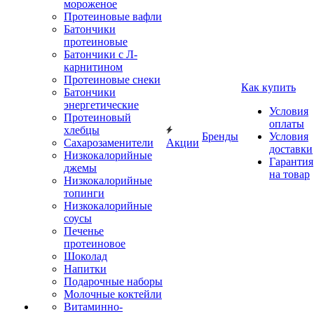
мороженое
Протеиновые вафли
Батончики
протеиновые
Батончики с Л-
карнитином
Протеиновые снеки
Как купить
Батончики
энергетические
Условия
Протеиновый
оплаты
хлебцы
Бренды
Условия
Сахарозаменители
Акции
доставки
Низкокалорийные
Гарантия
джемы
на товар
Низкокалорийные
топинги
Низкокалорийные
соусы
Печенье
протеиновое
Шоколад
Напитки
Подарочные наборы
Молочные коктейли
Витаминно-