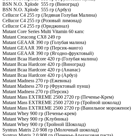
BSN N.O. Xplode 555 гр (Виноград)
BSN N.O. Xplode 555 гр (Арбуз)
Cellucor C4 255 гр (Ледяная Голубая Малина)
Cellucor C4 255 гр (Розовый лимонад)
Cellucor C4 255 гр (Ориджинал)
Mutant Core Series Multi Vitamin 60 капс
Mutant Creacong CX8 249 гр
Mutant GEAAR 390 гр (Голубая малина)
Mutant GEAAR 390 гр (Персик-манго)
Mutant GEAAR 390 гр (Ягодно-фруктовый)
Mutant Bcaa Hardcore 420 гр (Голубая малина)
Mutant Bcaa Hardcore 420 гр (Виноград)
Mutant Bcaa Hardcore 420 гр (Ананас)
Mutant Bcaa Hardcore 420 гр (Арбуз)
Mutant Madness 270 гр (Ежевика)
Mutant Madness 270 гр (Фруктовый пунш)
Mutant Madness 270 гр (Персик)
Mutant Mass EXTREME 2500 2720 гр (Печенье-Крем)
Mutant Mass EXTREME 2500 2720 гр (Тройной шоколад)
Mutant Mass EXTREME 2500 2720 гр (Ванильное мороженое)
Mutant Whey 900 гр (Печенье-крем)
Mutant Whey 900 гр (Клубника)
Mutant Whey 900 гр (Тройной Шоколад)
Syntrax Matrix 2.0 908 гр (Молочный шоколад)
Syntrax Matrix 2.0 908 гр (Печенье-Арахисовая паста)