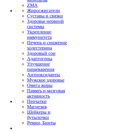
ZMA
Жиросжигатели
Суставы и связки
Здоровье нервной
системы
Укрепление
иммунитета
Печень и снижение
холестерина
Здоровый сон
Адаптогены
Улучшение
пищеварения
Антиоксиданты
Мужское здоровье
Омега жиры
Память и мозговая
активность
Перчатки
Магнезия
Шейкеры и
бутылочки
Ремни, Бинты