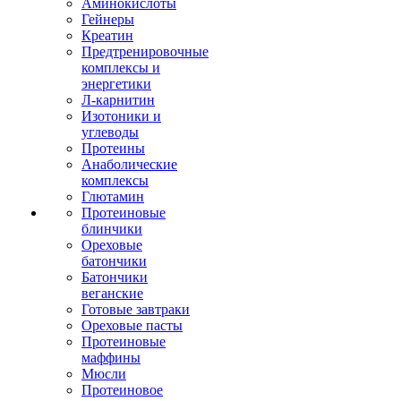
Аминокислоты
Гейнеры
Креатин
Предтренировочные
комплексы и
энергетики
Л-карнитин
Изотоники и
углеводы
Протеины
Анаболические
комплексы
Глютамин
Протеиновые
блинчики
Ореховые
батончики
Батончики
веганские
Готовые завтраки
Ореховые пасты
Протеиновые
маффины
Мюсли
Протеиновое