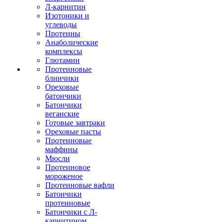
Л-карнитин
Изотоники и
углеводы
Протеины
Анаболические
комплексы
Глютамин
Протеиновые
блинчики
Ореховые
батончики
Батончики
веганские
Готовые завтраки
Ореховые пасты
Протеиновые
маффины
Мюсли
Протеиновое
мороженое
Протеиновые вафли
Батончики
протеиновые
Батончики с Л-
карнитином