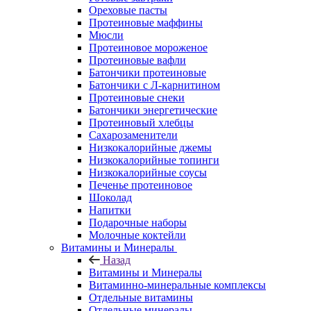
Ореховые пасты
Протеиновые маффины
Мюсли
Протеиновое мороженое
Протеиновые вафли
Батончики протеиновые
Батончики с Л-карнитином
Протеиновые снеки
Батончики энергетические
Протеиновый хлебцы
Сахарозаменители
Низкокалорийные джемы
Низкокалорийные топинги
Низкокалорийные соусы
Печенье протеиновое
Шоколад
Напитки
Подарочные наборы
Молочные коктейли
Витамины и Минералы
Назад
Витамины и Минералы
Витаминно-минеральные комплексы
Отдельные витамины
Отдельные минералы