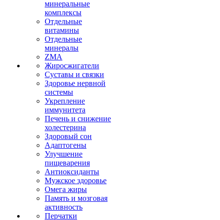
минеральные
комплексы
Отдельные
витамины
Отдельные
минералы
ZMA
Жиросжигатели
Суставы и связки
Здоровье нервной
системы
Укрепление
иммунитета
Печень и снижение
холестерина
Здоровый сон
Адаптогены
Улучшение
пищеварения
Антиоксиданты
Мужское здоровье
Омега жиры
Память и мозговая
активность
Перчатки