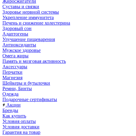
Жиросжигатели
Суставы и связки
Здоровье нервной системы
Укрепление иммунитета
Печень и снижение холестерина
Здоровый сон
Адаптогены
Улучшение пищеварения
Антиоксиданты
Мужское здоровье
Омега жиры
Память и мозговая активность
Аксессуары
Перчатки
Магнезия
Шейкеры и бутылочки
Ремни, Бинты
Одежда
Подарочные сертификаты
Акции
Бренды
Как купить
Условия оплаты
Условия доставки
Гарантия на товар