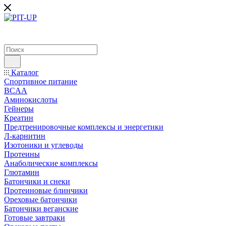
Каталог
Спортивное питание
BCAA
Аминокислоты
Гейнеры
Креатин
Предтренировочные комплексы и энергетики
Л-карнитин
Изотоники и углеводы
Протеины
Анаболические комплексы
Глютамин
Батончики и снеки
Протеиновые блинчики
Ореховые батончики
Батончики веганские
Готовые завтраки