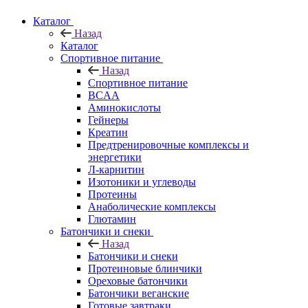
Каталог
Назад
Каталог
Спортивное питание
Назад
Спортивное питание
BCAA
Аминокислоты
Гейнеры
Креатин
Предтренировочные комплексы и
энергетики
Л-карнитин
Изотоники и углеводы
Протеины
Анаболические комплексы
Глютамин
Батончики и снеки
Назад
Батончики и снеки
Протеиновые блинчики
Ореховые батончики
Батончики веганские
Готовые завтраки