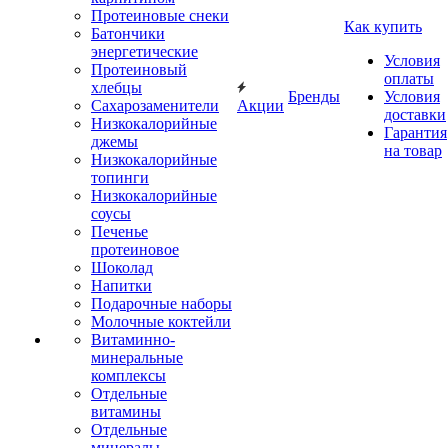
Протеиновые снеки
Как купить
Батончики
энергетические
Условия
Протеиновый
оплаты
хлебцы
Бренды
Условия
Сахарозаменители
Акции
доставки
Низкокалорийные
Гарантия
джемы
на товар
Низкокалорийные
топинги
Низкокалорийные
соусы
Печенье
протеиновое
Шоколад
Напитки
Подарочные наборы
Молочные коктейли
Витаминно-
минеральные
комплексы
Отдельные
витамины
Отдельные
минералы