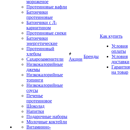
мороженое
Протеиновые вафли
Батончики
протеиновые
Батончики с Л-
карнитином
Протеиновые снеки
Как купить
Батончики
энергетические
Условия
Протеиновый
оплаты
хлебцы
Бренды
Условия
Сахарозаменители
Акции
доставки
Низкокалорийные
Гарантия
джемы
на товар
Низкокалорийные
топинги
Низкокалорийные
соусы
Печенье
протеиновое
Шоколад
Напитки
Подарочные наборы
Молочные коктейли
Витаминно-