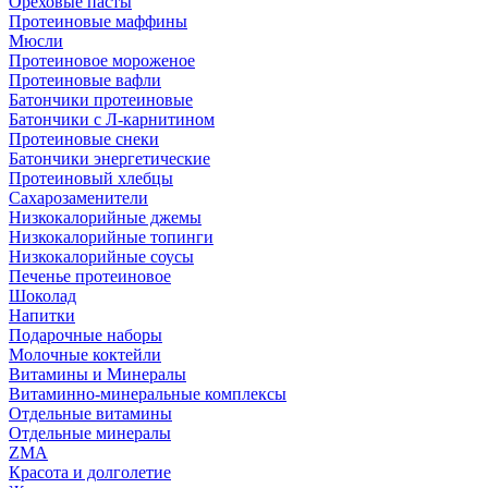
Ореховые пасты
Протеиновые маффины
Мюсли
Протеиновое мороженое
Протеиновые вафли
Батончики протеиновые
Батончики с Л-карнитином
Протеиновые снеки
Батончики энергетические
Протеиновый хлебцы
Сахарозаменители
Низкокалорийные джемы
Низкокалорийные топинги
Низкокалорийные соусы
Печенье протеиновое
Шоколад
Напитки
Подарочные наборы
Молочные коктейли
Витамины и Минералы
Витаминно-минеральные комплексы
Отдельные витамины
Отдельные минералы
ZMA
Красота и долголетие