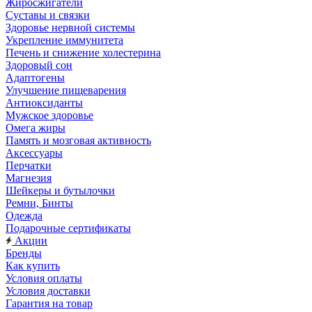
Жиросжигатели
Суставы и связки
Здоровье нервной системы
Укрепление иммунитета
Печень и снижение холестерина
Здоровый сон
Адаптогены
Улучшение пищеварения
Антиоксиданты
Мужское здоровье
Омега жиры
Память и мозговая активность
Аксессуары
Перчатки
Магнезия
Шейкеры и бутылочки
Ремни, Бинты
Одежда
Подарочные сертификаты
Акции
Бренды
Как купить
Условия оплаты
Условия доставки
Гарантия на товар