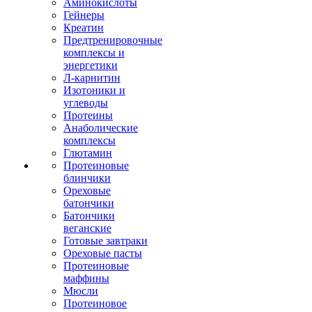
Аминокислоты
Гейнеры
Креатин
Предтренировочные
комплексы и
энергетики
Л-карнитин
Изотоники и
углеводы
Протеины
Анаболические
комплексы
Глютамин
Протеиновые
блинчики
Ореховые
батончики
Батончики
веганские
Готовые завтраки
Ореховые пасты
Протеиновые
маффины
Мюсли
Протеиновое