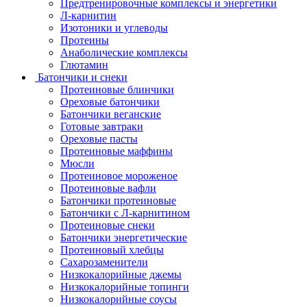
Предтренировочные комплексы и энергетики
Л-карнитин
Изотоники и углеводы
Протеины
Анаболические комплексы
Глютамин
Батончики и снеки
Протеиновые блинчики
Ореховые батончики
Батончики веганские
Готовые завтраки
Ореховые пасты
Протеиновые маффины
Мюсли
Протеиновое мороженое
Протеиновые вафли
Батончики протеиновые
Батончики с Л-карнитином
Протеиновые снеки
Батончики энергетические
Протеиновый хлебцы
Сахарозаменители
Низкокалорийные джемы
Низкокалорийные топинги
Низкокалорийные соусы