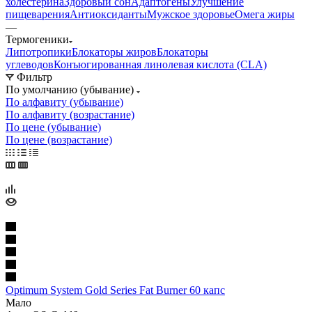
холестерина
Здоровый сон
Адаптогены
Улучшение
пищеварения
Антиоксиданты
Мужское здоровье
Омега жиры
—
Термогеники
Липотропики
Блокаторы жиров
Блокаторы
углеводов
Конъюгированная линолевая кислота (CLA)
Фильтр
По умолчанию (убывание)
По алфавиту (убывание)
По алфавиту (возрастание)
По цене (убывание)
По цене (возрастание)
Optimum System Gold Series Fat Burner 60 капс
Мало