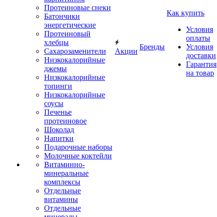
Протеиновые снеки
Как купить
Батончики
энергетические
Условия
Протеиновый
оплаты
хлебцы
Бренды
Условия
Сахарозаменители
Акции
доставки
Низкокалорийные
Гарантия
джемы
на товар
Низкокалорийные
топинги
Низкокалорийные
соусы
Печенье
протеиновое
Шоколад
Напитки
Подарочные наборы
Молочные коктейли
Витаминно-
минеральные
комплексы
Отдельные
витамины
Отдельные
минералы