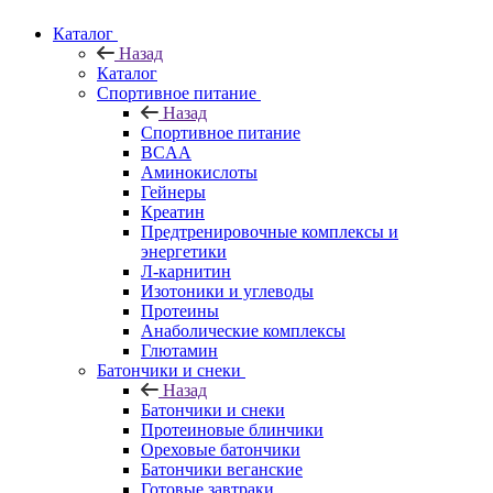
Каталог
Назад
Каталог
Спортивное питание
Назад
Спортивное питание
BCAA
Аминокислоты
Гейнеры
Креатин
Предтренировочные комплексы и
энергетики
Л-карнитин
Изотоники и углеводы
Протеины
Анаболические комплексы
Глютамин
Батончики и снеки
Назад
Батончики и снеки
Протеиновые блинчики
Ореховые батончики
Батончики веганские
Готовые завтраки