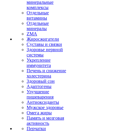
минеральные
комплексы
Отдельные
витамины
Отдельные
минералы
ZMA
Жиросжигатели
Суставы и связки
Здоровье нервной
системы
Укрепление
иммунитета
Печень и снижение
холестерина
Здоровый сон
Адаптогены
Улучшение
пищеварения
Антиоксиданты
Мужское здоровье
Омега жиры
Память и мозговая
активность
Перчатки