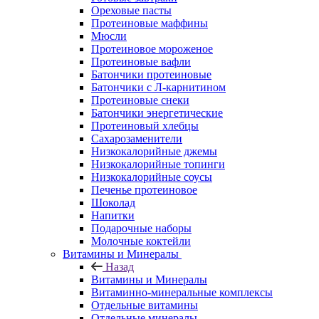
Ореховые пасты
Протеиновые маффины
Мюсли
Протеиновое мороженое
Протеиновые вафли
Батончики протеиновые
Батончики с Л-карнитином
Протеиновые снеки
Батончики энергетические
Протеиновый хлебцы
Сахарозаменители
Низкокалорийные джемы
Низкокалорийные топинги
Низкокалорийные соусы
Печенье протеиновое
Шоколад
Напитки
Подарочные наборы
Молочные коктейли
Витамины и Минералы
Назад
Витамины и Минералы
Витаминно-минеральные комплексы
Отдельные витамины
Отдельные минералы