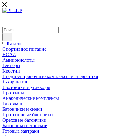
Каталог
Спортивное питание
BCAA
Аминокислоты
Гейнеры
Креатин
Предтренировочные комплексы и энергетики
Л-карнитин
Изотоники и углеводы
Протеины
Анаболические комплексы
Глютамин
Батончики и снеки
Протеиновые блинчики
Ореховые батончики
Батончики веганские
Готовые завтраки