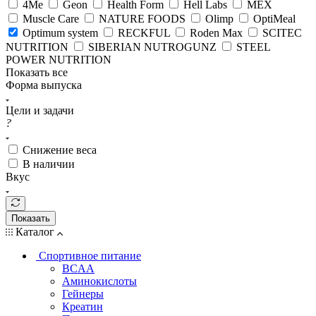
4Me
Geon
Health Form
Hell Labs
MEX
Muscle Care
NATURE FOODS
Olimp
OptiMeal
Optimum system
RECKFUL
Roden Max
SCITEC
NUTRITION
SIBERIAN NUTROGUNZ
STEEL
POWER NUTRITION
Показать все
Форма выпуска
Цели и задачи
?
Снижение веса
В наличии
Вкус
Показать
Каталог
Спортивное питание
BCAA
Аминокислоты
Гейнеры
Креатин