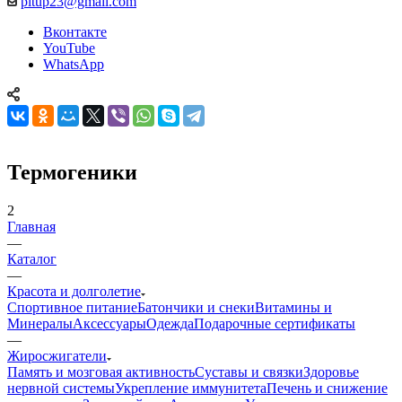
pitup23@gmail.com
Вконтакте
YouTube
WhatsApp
Термогеники
2
Главная
—
Каталог
—
Красота и долголетие
Спортивное питание
Батончики и снеки
Витамины и
Минералы
Аксессуары
Одежда
Подарочные сертификаты
—
Жиросжигатели
Память и мозговая активность
Суставы и связки
Здоровье
нервной системы
Укрепление иммунитета
Печень и снижение