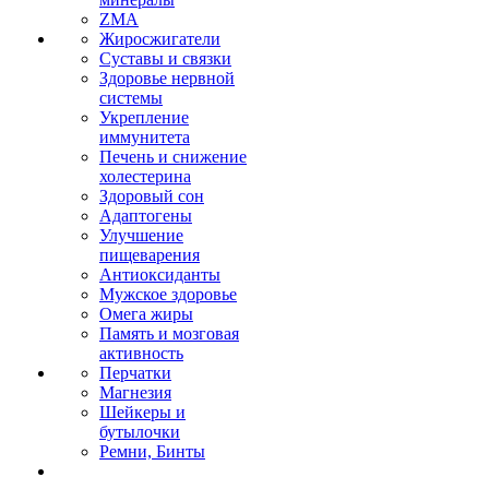
ZMA
Жиросжигатели
Суставы и связки
Здоровье нервной
системы
Укрепление
иммунитета
Печень и снижение
холестерина
Здоровый сон
Адаптогены
Улучшение
пищеварения
Антиоксиданты
Мужское здоровье
Омега жиры
Память и мозговая
активность
Перчатки
Магнезия
Шейкеры и
бутылочки
Ремни, Бинты