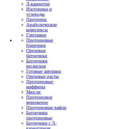
Л-карнитин
Изотоники и
углеводы
Протеины
Анаболические
комплексы
Глютамин
Протеиновые
блинчики
Ореховые
батончики
Батончики
веганские
Готовые завтраки
Ореховые пасты
Протеиновые
маффины
Мюсли
Протеиновое
мороженое
Протеиновые вафли
Батончики
протеиновые
Батончики с Л-
карнитином