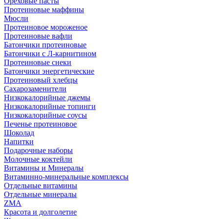
Ореховые пасты
Протеиновые маффины
Мюсли
Протеиновое мороженое
Протеиновые вафли
Батончики протеиновые
Батончики с Л-карнитином
Протеиновые снеки
Батончики энергетические
Протеиновый хлебцы
Сахарозаменители
Низкокалорийные джемы
Низкокалорийные топинги
Низкокалорийные соусы
Печенье протеиновое
Шоколад
Напитки
Подарочные наборы
Молочные коктейли
Витамины и Минералы
Витаминно-минеральные комплексы
Отдельные витамины
Отдельные минералы
ZMA
Красота и долголетие