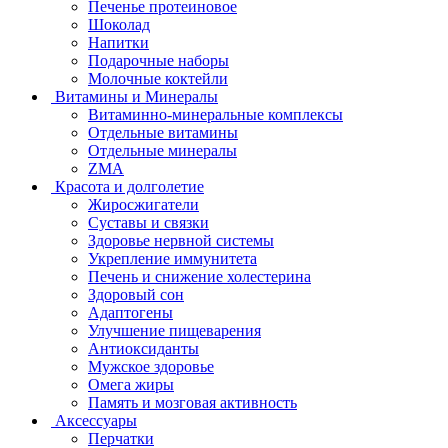
Печенье протеиновое
Шоколад
Напитки
Подарочные наборы
Молочные коктейли
Витамины и Минералы
Витаминно-минеральные комплексы
Отдельные витамины
Отдельные минералы
ZMA
Красота и долголетие
Жиросжигатели
Суставы и связки
Здоровье нервной системы
Укрепление иммунитета
Печень и снижение холестерина
Здоровый сон
Адаптогены
Улучшение пищеварения
Антиоксиданты
Мужское здоровье
Омега жиры
Память и мозговая активность
Аксессуары
Перчатки