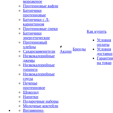
мороженое
Протеиновые вафли
Батончики
протеиновые
Батончики с Л-
карнитином
Протеиновые снеки
Как купить
Батончики
энергетические
Условия
Протеиновый
оплаты
хлебцы
Бренды
Условия
Сахарозаменители
Акции
доставки
Низкокалорийные
Гарантия
джемы
на товар
Низкокалорийные
топинги
Низкокалорийные
соусы
Печенье
протеиновое
Шоколад
Напитки
Подарочные наборы
Молочные коктейли
Витаминно-