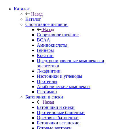
Каталог
Назад
Каталог
Спортивное питание
Назад
Спортивное питание
BCAA
Аминокислоты
Гейнеры
Креатин
Предтренировочные комплексы и
энергетики
Л-карнитин
Изотоники и углеводы
Протеины
Анаболические комплексы
Глютамин
Батончики и снеки
Назад
Батончики и снеки
Протеиновые блинчики
Ореховые батончики
Батончики веганские
Готовые завтраки