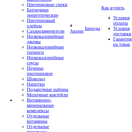
Протеиновые снеки
Как купить
Батончики
энергетические
Условия
Протеиновый
оплаты
хлебцы
Бренды
Условия
Сахарозаменители
Акции
доставки
Низкокалорийные
Гарантия
джемы
на товар
Низкокалорийные
топинги
Низкокалорийные
соусы
Печенье
протеиновое
Шоколад
Напитки
Подарочные наборы
Молочные коктейли
Витаминно-
минеральные
комплексы
Отдельные
витамины
Отдельные
минералы