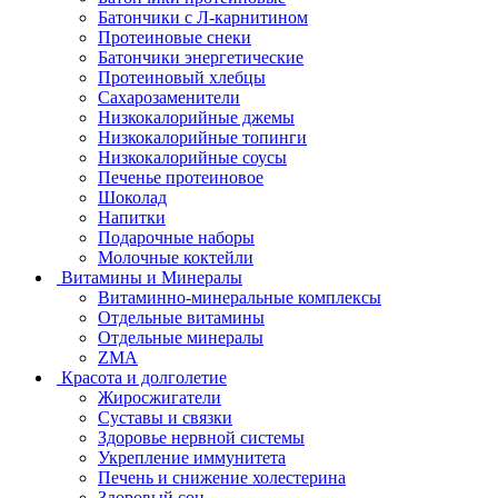
Батончики с Л-карнитином
Протеиновые снеки
Батончики энергетические
Протеиновый хлебцы
Сахарозаменители
Низкокалорийные джемы
Низкокалорийные топинги
Низкокалорийные соусы
Печенье протеиновое
Шоколад
Напитки
Подарочные наборы
Молочные коктейли
Витамины и Минералы
Витаминно-минеральные комплексы
Отдельные витамины
Отдельные минералы
ZMA
Красота и долголетие
Жиросжигатели
Суставы и связки
Здоровье нервной системы
Укрепление иммунитета
Печень и снижение холестерина
Здоровый сон