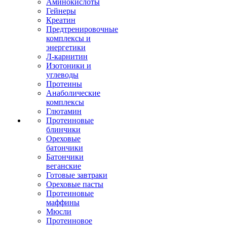
Аминокислоты
Гейнеры
Креатин
Предтренировочные
комплексы и
энергетики
Л-карнитин
Изотоники и
углеводы
Протеины
Анаболические
комплексы
Глютамин
Протеиновые
блинчики
Ореховые
батончики
Батончики
веганские
Готовые завтраки
Ореховые пасты
Протеиновые
маффины
Мюсли
Протеиновое