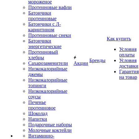
мороженое
Протеиновые вафли
Батончики
протеиновые
Батончики с Л-
карнитином
Протеиновые снеки
Как купить
Батончики
энергетические
Условия
Протеиновый
оплаты
хлебцы
Бренды
Условия
Сахарозаменители
Акции
доставки
Низкокалорийные
Гарантия
джемы
на товар
Низкокалорийные
топинги
Низкокалорийные
соусы
Печенье
протеиновое
Шоколад
Напитки
Подарочные наборы
Молочные коктейли
Витаминно-