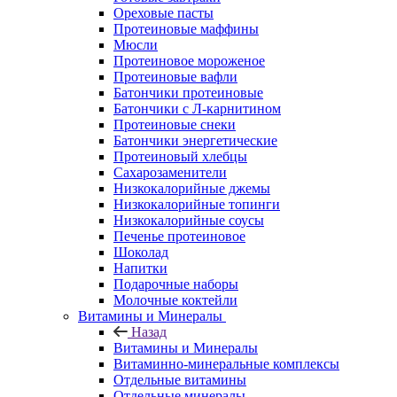
Ореховые пасты
Протеиновые маффины
Мюсли
Протеиновое мороженое
Протеиновые вафли
Батончики протеиновые
Батончики с Л-карнитином
Протеиновые снеки
Батончики энергетические
Протеиновый хлебцы
Сахарозаменители
Низкокалорийные джемы
Низкокалорийные топинги
Низкокалорийные соусы
Печенье протеиновое
Шоколад
Напитки
Подарочные наборы
Молочные коктейли
Витамины и Минералы
Назад
Витамины и Минералы
Витаминно-минеральные комплексы
Отдельные витамины
Отдельные минералы