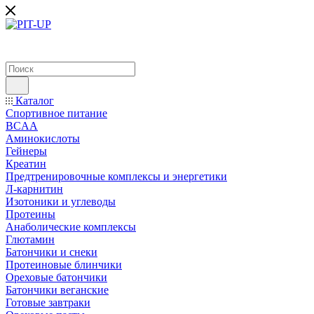
Каталог
Спортивное питание
BCAA
Аминокислоты
Гейнеры
Креатин
Предтренировочные комплексы и энергетики
Л-карнитин
Изотоники и углеводы
Протеины
Анаболические комплексы
Глютамин
Батончики и снеки
Протеиновые блинчики
Ореховые батончики
Батончики веганские
Готовые завтраки