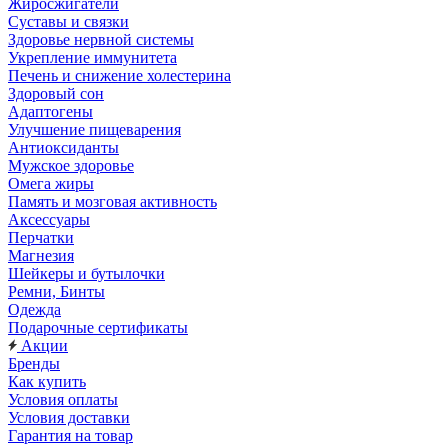
Жиросжигатели
Суставы и связки
Здоровье нервной системы
Укрепление иммунитета
Печень и снижение холестерина
Здоровый сон
Адаптогены
Улучшение пищеварения
Антиоксиданты
Мужское здоровье
Омега жиры
Память и мозговая активность
Аксессуары
Перчатки
Магнезия
Шейкеры и бутылочки
Ремни, Бинты
Одежда
Подарочные сертификаты
Акции
Бренды
Как купить
Условия оплаты
Условия доставки
Гарантия на товар