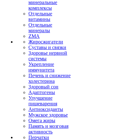
минеральные
комплексы
Отдельные
витамины
Отдельные
минералы
ZMA
Жиросжигатели
Суставы и связки
Здоровье нервной
системы
Укрепление
иммунитета
Печень и снижение
холестерина
Здоровый сон
Адаптогены
Улучшение
пищеварения
Антиоксиданты
Мужское здоровье
Омега жиры
Память и мозговая
активность
Перчатки