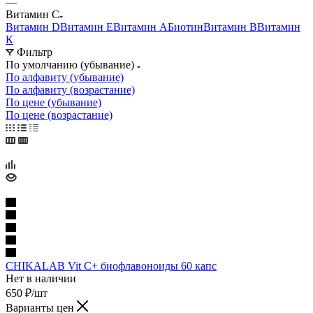
—
Витамин C
Витамин D
Витамин E
Витамин А
Биотин
Витамин В
Витамин
К
Фильтр
По умолчанию (убывание)
По алфавиту (убывание)
По алфавиту (возрастание)
По цене (убывание)
По цене (возрастание)
CHIKALAB Vit C+ биофлавоноиды 60 капс
Нет в наличии
650
₽
/шт
Варианты цен