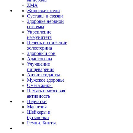
ZMA
Жиросжигатели
Суставы и связки
Здоровье нервной
системы
Укрепление
иммунитета
Печень и снижение
холестерина
Здоровый сон
Адаптогены
Улучшение
пищеварения
Антиоксиданты
Мужское здоровье
Омега жиры
Память и мозговая
активность
Перчатки
Магнезия
Шейкеры и
бутылочки
Ремни, Бинты