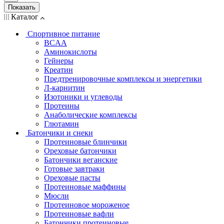
Показать
Каталог
Спортивное питание
BCAA
Аминокислоты
Гейнеры
Креатин
Предтренировочные комплексы и энергетики
Л-карнитин
Изотоники и углеводы
Протеины
Анаболические комплексы
Глютамин
Батончики и снеки
Протеиновые блинчики
Ореховые батончики
Батончики веганские
Готовые завтраки
Ореховые пасты
Протеиновые маффины
Мюсли
Протеиновое мороженое
Протеиновые вафли
Батончики протеиновые