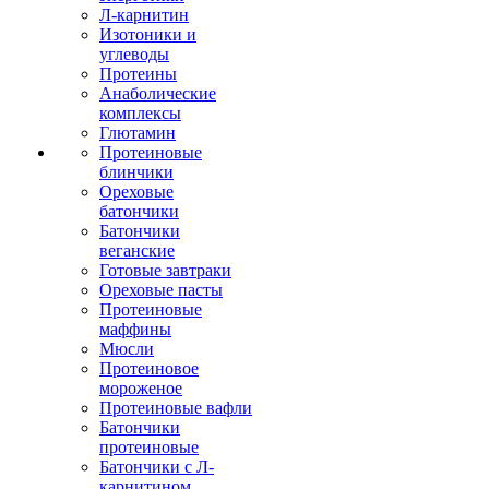
Л-карнитин
Изотоники и
углеводы
Протеины
Анаболические
комплексы
Глютамин
Протеиновые
блинчики
Ореховые
батончики
Батончики
веганские
Готовые завтраки
Ореховые пасты
Протеиновые
маффины
Мюсли
Протеиновое
мороженое
Протеиновые вафли
Батончики
протеиновые
Батончики с Л-
карнитином