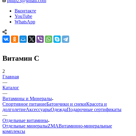
pitup23@gmail.com
Вконтакте
YouTube
WhatsApp
Витамин C
2
Главная
—
Каталог
—
Витамины и Минералы
Спортивное питание
Батончики и снеки
Красота и
долголетие
Аксессуары
Одежда
Подарочные сертификаты
—
Отдельные витамины
Отдельные минералы
ZMA
Витаминно-минеральные
комплексы