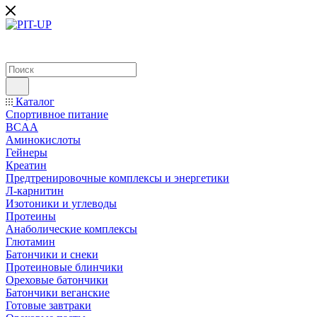
Каталог
Спортивное питание
BCAA
Аминокислоты
Гейнеры
Креатин
Предтренировочные комплексы и энергетики
Л-карнитин
Изотоники и углеводы
Протеины
Анаболические комплексы
Глютамин
Батончики и снеки
Протеиновые блинчики
Ореховые батончики
Батончики веганские
Готовые завтраки