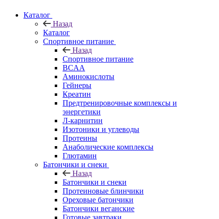
Каталог
Назад
Каталог
Спортивное питание
Назад
Спортивное питание
BCAA
Аминокислоты
Гейнеры
Креатин
Предтренировочные комплексы и
энергетики
Л-карнитин
Изотоники и углеводы
Протеины
Анаболические комплексы
Глютамин
Батончики и снеки
Назад
Батончики и снеки
Протеиновые блинчики
Ореховые батончики
Батончики веганские
Готовые завтраки