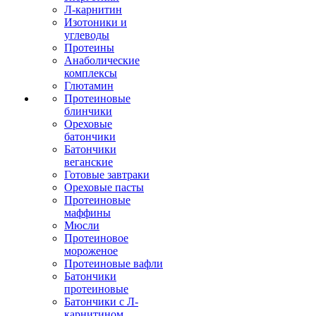
Л-карнитин
Изотоники и
углеводы
Протеины
Анаболические
комплексы
Глютамин
Протеиновые
блинчики
Ореховые
батончики
Батончики
веганские
Готовые завтраки
Ореховые пасты
Протеиновые
маффины
Мюсли
Протеиновое
мороженое
Протеиновые вафли
Батончики
протеиновые
Батончики с Л-
карнитином