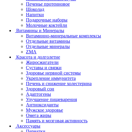
Печенье протеиновое
Шоколад
Напитки
Подарочные наборы
Молочные коктейли
Витамины и Минералы
Витаминно-минеральные комплексы
Отдельные витамины
Отдельные минералы
ZMA
Красота и долголетие
Жиросжигатели
Суставы и связки
Здоровье нервной системы
Укрепление иммунитета
Печень и снижение холестерина
Здоровый сон
Адаптогены
Улучшение пищеварения
Антиоксиданты
Мужское здоровье
Омега жиры
Память и мозговая активность
Аксессуары
Перчатки