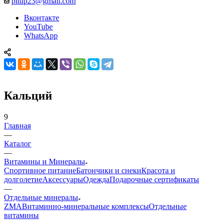
pitup23@gmail.com
Вконтакте
YouTube
WhatsApp
Кальций
9
Главная
—
Каталог
—
Витамины и Минералы
Спортивное питание
Батончики и снеки
Красота и
долголетие
Аксессуары
Одежда
Подарочные сертификаты
—
Отдельные минералы
ZMA
Витаминно-минеральные комплексы
Отдельные
витамины