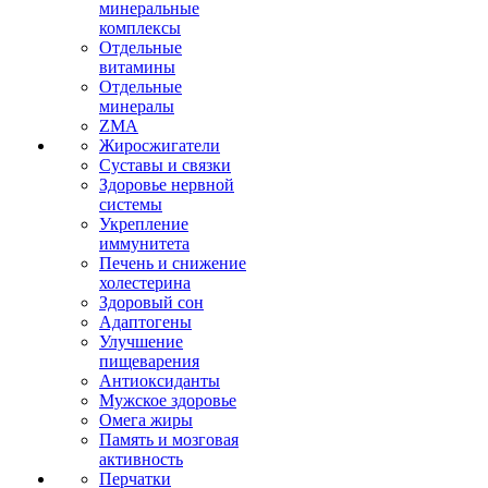
минеральные
комплексы
Отдельные
витамины
Отдельные
минералы
ZMA
Жиросжигатели
Суставы и связки
Здоровье нервной
системы
Укрепление
иммунитета
Печень и снижение
холестерина
Здоровый сон
Адаптогены
Улучшение
пищеварения
Антиоксиданты
Мужское здоровье
Омега жиры
Память и мозговая
активность
Перчатки