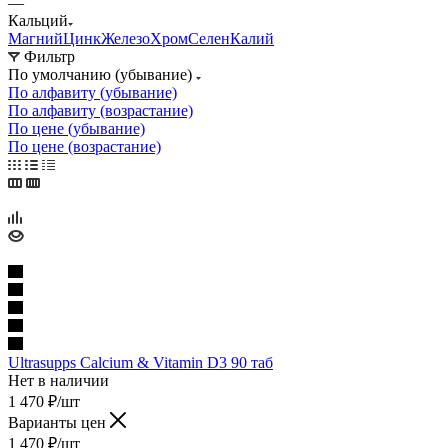
—
Кальций
Магний
Цинк
Железо
Хром
Селен
Калий
Фильтр
По умолчанию (убывание)
По алфавиту (убывание)
По алфавиту (возрастание)
По цене (убывание)
По цене (возрастание)
Ultrasupps Calcium & Vitamin D3 90 таб
Нет в наличии
1 470
₽
/шт
Варианты цен
1 470
₽
/шт