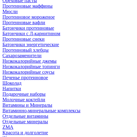
Ореховые пасты
Протеиновые маффины
Мюсли
Протеиновое мороженое
Протеиновые вафли
Батончики протеиновые
Батончики с Л-карнитином
Протеиновые снеки
Батончики энергетические
Протеиновый хлебцы
Сахарозаменители
Низкокалорийные джемы
Низкокалорийные топинги
Низкокалорийные соусы
Печенье протеиновое
Шоколад
Напитки
Подарочные наборы
Молочные коктейли
Витамины и Минералы
Витаминно-минеральные комплексы
Отдельные витамины
Отдельные минералы
ZMA
Красота и долголетие