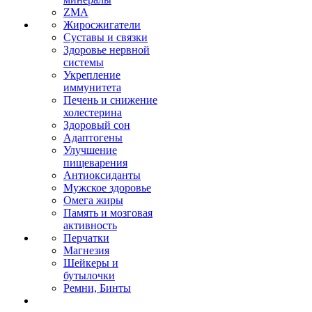
ZMA
Жиросжигатели
Суставы и связки
Здоровье нервной
системы
Укрепление
иммунитета
Печень и снижение
холестерина
Здоровый сон
Адаптогены
Улучшение
пищеварения
Антиоксиданты
Мужское здоровье
Омега жиры
Память и мозговая
активность
Перчатки
Магнезия
Шейкеры и
бутылочки
Ремни, Бинты