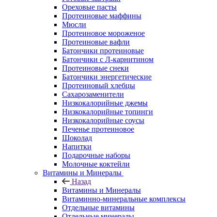
Ореховые пасты
Протеиновые маффины
Мюсли
Протеиновое мороженое
Протеиновые вафли
Батончики протеиновые
Батончики с Л-карнитином
Протеиновые снеки
Батончики энергетические
Протеиновый хлебцы
Сахарозаменители
Низкокалорийные джемы
Низкокалорийные топинги
Низкокалорийные соусы
Печенье протеиновое
Шоколад
Напитки
Подарочные наборы
Молочные коктейли
Витамины и Минералы
Назад
Витамины и Минералы
Витаминно-минеральные комплексы
Отдельные витамины
Отдельные минералы