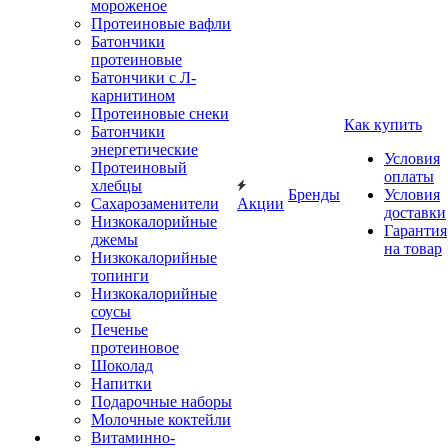
мороженое
Протеиновые вафли
Батончики
протеиновые
Батончики с Л-
карнитином
Протеиновые снеки
Как купить
Батончики
энергетические
Условия
Протеиновый
оплаты
хлебцы
Бренды
Условия
Сахарозаменители
Акции
доставки
Низкокалорийные
Гарантия
джемы
на товар
Низкокалорийные
топинги
Низкокалорийные
соусы
Печенье
протеиновое
Шоколад
Напитки
Подарочные наборы
Молочные коктейли
Витаминно-