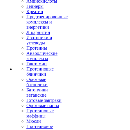
Аминокислоты
Гейнеры
Креатин
Предтренировочные
комплексы и
энергетики
Л-карнитин
Изотоники и
углеводы
Протеины
Анаболические
комплексы
Глютамин
Протеиновые
блинчики
Ореховые
батончики
Батончики
веганские
Готовые завтраки
Ореховые пасты
Протеиновые
маффины
Мюсли
Протеиновое