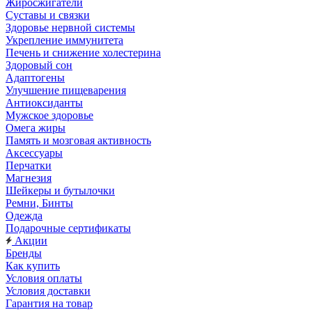
Жиросжигатели
Суставы и связки
Здоровье нервной системы
Укрепление иммунитета
Печень и снижение холестерина
Здоровый сон
Адаптогены
Улучшение пищеварения
Антиоксиданты
Мужское здоровье
Омега жиры
Память и мозговая активность
Аксессуары
Перчатки
Магнезия
Шейкеры и бутылочки
Ремни, Бинты
Одежда
Подарочные сертификаты
Акции
Бренды
Как купить
Условия оплаты
Условия доставки
Гарантия на товар