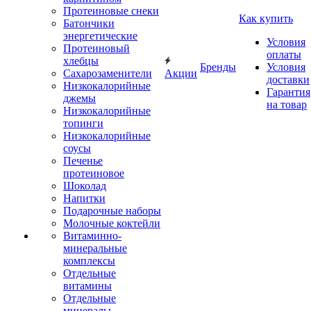
Протеиновые снеки
Как купить
Батончики
энергетические
Условия
Протеиновый
оплаты
хлебцы
Бренды
Условия
Сахарозаменители
Акции
доставки
Низкокалорийные
Гарантия
джемы
на товар
Низкокалорийные
топинги
Низкокалорийные
соусы
Печенье
протеиновое
Шоколад
Напитки
Подарочные наборы
Молочные коктейли
Витаминно-
минеральные
комплексы
Отдельные
витамины
Отдельные
минералы