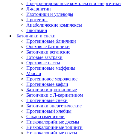
Предтренировочные комплексы и энергетики
Л-карнитин
Изотоники и углеводы
Протеины
Анаболические комплексы
Глютамин
Батончики и снеки
Протеиновые блинчики
Ореховые батончики
Батончики веганские
Готовые завтраки
Ореховые пасты
Протеиновые маффины
Мюсли
Протеиновое мороженое
Протеиновые вафли
Батончики протеиновые
Батончики с Л-карнитином
Протеиновые снеки
Батончики энергетические
Протеиновый хлебцы
Сахарозаменители
Низкокалорийные джемы
Низкокалорийные топинги
Низкокалорийные соусы