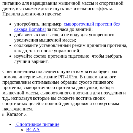
питанию для наращивания мышечной массы и спортивной
диете, вы сможете достигнуть значительного эффекта.
Правила достаточно просты:
употреблять, например,
сывороточный протеин без
сахара Bombbar
за полчаса до занятий;
добавлять в смесь сок, а не воду для ускоренного
увеличения мышечной массы;
соблюдайте установленный режим принятия протеина,
как до, так и после упражнений;
изучайте состав протеина тщательно, чтобы выбрать
лучший вариант.
С выполнением последнего пункта вам всегда будет рад
помочь интернет-магазине PIT-UP.ru. В нашем каталоге
представлены оптимальные образцы сухого пищевого
протеина, сывороточного протеина для сушки, набора
мышечной массы, сывороточного протеина для похудения и
т.д., используя которые вы сможете достичь своих
спортивных целей с пользой для здоровья и со вкусовым
наслаждением.
Каталог
Спортивное питание
BCAA