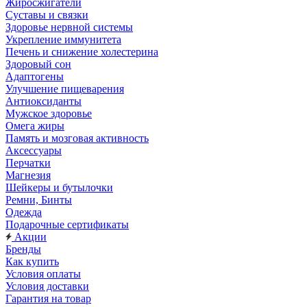
Жиросжигатели
Суставы и связки
Здоровье нервной системы
Укрепление иммунитета
Печень и снижение холестерина
Здоровый сон
Адаптогены
Улучшение пищеварения
Антиоксиданты
Мужское здоровье
Омега жиры
Память и мозговая активность
Аксессуары
Перчатки
Магнезия
Шейкеры и бутылочки
Ремни, Бинты
Одежда
Подарочные сертификаты
Акции
Бренды
Как купить
Условия оплаты
Условия доставки
Гарантия на товар