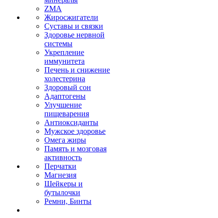
ZMA
Жиросжигатели
Суставы и связки
Здоровье нервной
системы
Укрепление
иммунитета
Печень и снижение
холестерина
Здоровый сон
Адаптогены
Улучшение
пищеварения
Антиоксиданты
Мужское здоровье
Омега жиры
Память и мозговая
активность
Перчатки
Магнезия
Шейкеры и
бутылочки
Ремни, Бинты