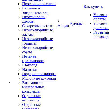
Протеиновые снеки
Как купить
Батончики
энергетические
Условия
Протеиновый
оплаты
хлебцы
Бренды
Условия
Сахарозаменители
Акции
доставки
Низкокалорийные
Гарантия
джемы
на товар
Низкокалорийные
топинги
Низкокалорийные
соусы
Печенье
протеиновое
Шоколад
Напитки
Подарочные наборы
Молочные коктейли
Витаминно-
минеральные
комплексы
Отдельные
витамины
Отдельные
минералы