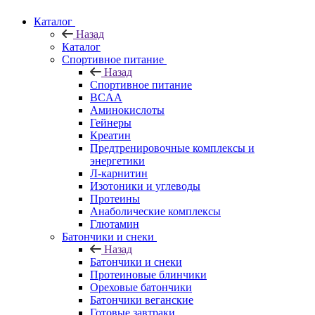
Каталог
Назад
Каталог
Спортивное питание
Назад
Спортивное питание
BCAA
Аминокислоты
Гейнеры
Креатин
Предтренировочные комплексы и
энергетики
Л-карнитин
Изотоники и углеводы
Протеины
Анаболические комплексы
Глютамин
Батончики и снеки
Назад
Батончики и снеки
Протеиновые блинчики
Ореховые батончики
Батончики веганские
Готовые завтраки