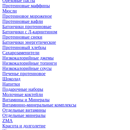
Ореховые пасты
Протеиновые маффины
Мюсли
Протеиновое мороженое
Протеиновые вафли
Батончики протеиновые
Батончики с Л-карнитином
Протеиновые снеки
Батончики энергетические
Протеиновый хлебцы
Сахарозаменители
Низкокалорийные джемы
Низкокалорийные топинги
Низкокалорийные соусы
Печенье протеиновое
Шоколад
Напитки
Подарочные наборы
Молочные коктейли
Витамины и Минералы
Витаминно-минеральные комплексы
Отдельные витамины
Отдельные минералы
ZMA
Красота и долголетие