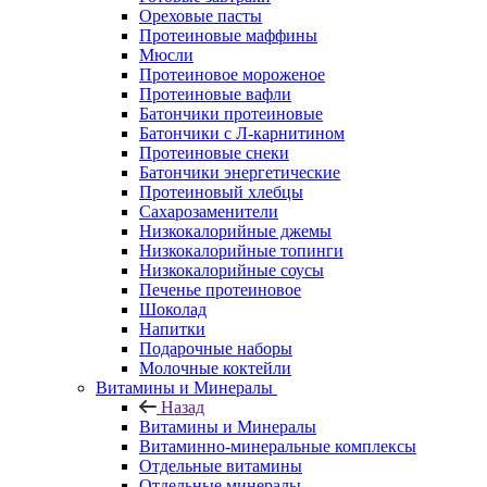
Ореховые пасты
Протеиновые маффины
Мюсли
Протеиновое мороженое
Протеиновые вафли
Батончики протеиновые
Батончики с Л-карнитином
Протеиновые снеки
Батончики энергетические
Протеиновый хлебцы
Сахарозаменители
Низкокалорийные джемы
Низкокалорийные топинги
Низкокалорийные соусы
Печенье протеиновое
Шоколад
Напитки
Подарочные наборы
Молочные коктейли
Витамины и Минералы
Назад
Витамины и Минералы
Витаминно-минеральные комплексы
Отдельные витамины
Отдельные минералы