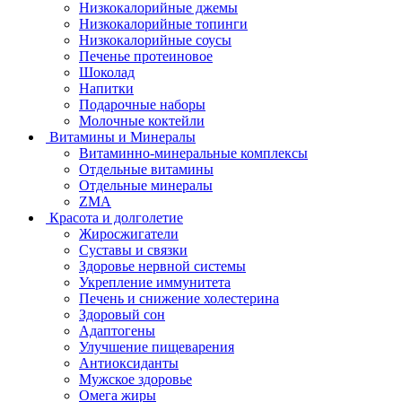
Низкокалорийные джемы
Низкокалорийные топинги
Низкокалорийные соусы
Печенье протеиновое
Шоколад
Напитки
Подарочные наборы
Молочные коктейли
Витамины и Минералы
Витаминно-минеральные комплексы
Отдельные витамины
Отдельные минералы
ZMA
Красота и долголетие
Жиросжигатели
Суставы и связки
Здоровье нервной системы
Укрепление иммунитета
Печень и снижение холестерина
Здоровый сон
Адаптогены
Улучшение пищеварения
Антиоксиданты
Мужское здоровье
Омега жиры