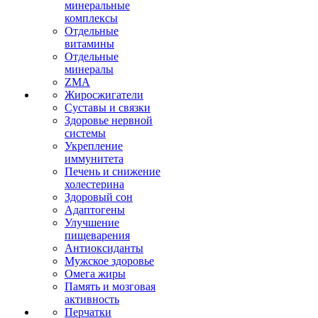
минеральные
комплексы
Отдельные
витамины
Отдельные
минералы
ZMA
Жиросжигатели
Суставы и связки
Здоровье нервной
системы
Укрепление
иммунитета
Печень и снижение
холестерина
Здоровый сон
Адаптогены
Улучшение
пищеварения
Антиоксиданты
Мужское здоровье
Омега жиры
Память и мозговая
активность
Перчатки