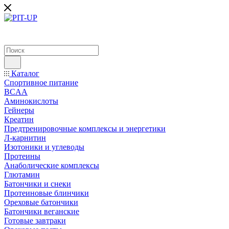
Каталог
Спортивное питание
BCAA
Аминокислоты
Гейнеры
Креатин
Предтренировочные комплексы и энергетики
Л-карнитин
Изотоники и углеводы
Протеины
Анаболические комплексы
Глютамин
Батончики и снеки
Протеиновые блинчики
Ореховые батончики
Батончики веганские
Готовые завтраки