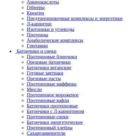
Аминокислоты
Гейнеры
Креатин
Предтренировочные комплексы и энергетики
Л-карнитин
Изотоники и углеводы
Протеины
Анаболические комплексы
Глютамин
Батончики и снеки
Протеиновые блинчики
Ореховые батончики
Батончики веганские
Готовые завтраки
Ореховые пасты
Протеиновые маффины
Мюсли
Протеиновое мороженое
Протеиновые вафли
Батончики протеиновые
Батончики с Л-карнитином
Протеиновые снеки
Батончики энергетические
Протеиновый хлебцы
Сахарозаменители