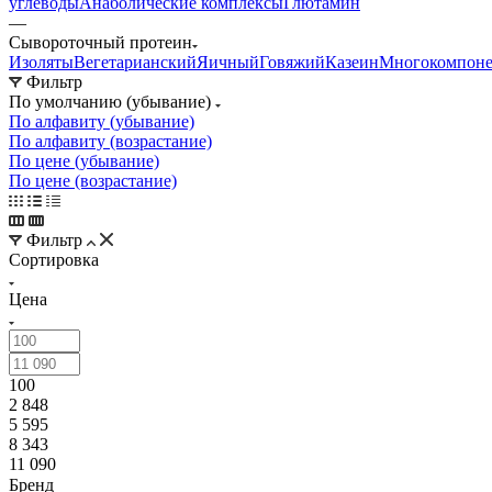
углеводы
Анаболические комплексы
Глютамин
—
Сывороточный протеин
Изоляты
Вегетарианский
Яичный
Говяжий
Казеин
Многокомпон
Фильтр
По умолчанию (убывание)
По алфавиту (убывание)
По алфавиту (возрастание)
По цене (убывание)
По цене (возрастание)
Фильтр
Сортировка
Цена
100
2 848
5 595
8 343
11 090
Бренд