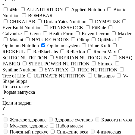
4Me
ALLNUTRITION
Applied Nutrition
Bionic
Nutrition
BOMBBAR
CHIKALAB
Dorian Yates Nutrition
DYMATIZE
Ever Build Nutrition
FITNESSHOCK
FitRule
Galvanize
Geon
Health Form
Keven Levron
Maxler
Mutant
NATURE FOODS
Olimp
OptiMeal
Optimum Nutrition
Optimum system
Prime Kraft
RECKFUL
RedStarLabs
Reflexion
Roden Max
SCITEC NUTRITION
SIBERIAN NUTROGUNZ
SNAQ
FABRIQ
STEEL POWER NUTRITION
Strimex
Syntime Nutrition
SYNTRAX
TREC NUTRITION
Tree of Life
ULTIMATE NUTRITION
Ultrasupps
V-
Shape Supps
Показать все
Форма выпуска
Цели и задачи
?
Женское здоровье
Здоровье суставов
Красота и уход
Мужское здоровье
Набор массы
Полезный перекус
Снижение веса
Физическая