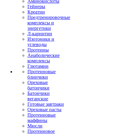
Аминокислоты
Гейнеры
Креатин
Предтренировочные
комплексы и
энергетики
Л-карнитин
Изотоники и
углеводы
Протеины
Анаболические
комплексы
Глютамин
Протеиновые
блинчики
Ореховые
батончики
Батончики
веганские
Готовые завтраки
Ореховые пасты
Протеиновые
маффины
Мюсли
Протеиновое