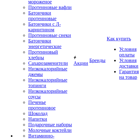
мороженое
Протеиновые вафли
Батончики
протеиновые
Батончики с Л-
карнитином
Протеиновые снеки
Как купить
Батончики
энергетические
Условия
Протеиновый
оплаты
хлебцы
Бренды
Условия
Сахарозаменители
Акции
доставки
Низкокалорийные
Гарантия
джемы
на товар
Низкокалорийные
топинги
Низкокалорийные
соусы
Печенье
протеиновое
Шоколад
Напитки
Подарочные наборы
Молочные коктейли
Витаминно-