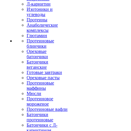
Л-карнитин
Изотоники и
углеводы
Протеины
Анаболические
комплексы
Глютамин
Протеиновые
блинчики
Ореховые
батончики
Батончики
веганские
Готовые завтраки
Ореховые пасты
Протеиновые
маффины
Мюсли
Протеиновое
мороженое
Протеиновые вафли
Батончики
протеиновые
Батончики с Л-
карнитином