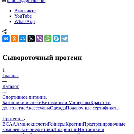
pitup23@gmail.com
Вконтакте
YouTube
WhatsApp
Сывороточный протеин
1
Главная
—
Каталог
—
Спортивное питание
Батончики и снеки
Витамины и Минералы
Красота и
долголетие
Аксессуары
Одежда
Подарочные сертификаты
—
Протеины
BCAA
Аминокислоты
Гейнеры
Креатин
Предтренировочные
комплексы и энергетики
Л-карнитин
Изотоники и