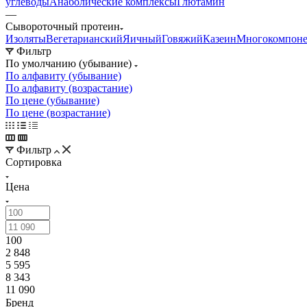
углеводы
Анаболические комплексы
Глютамин
—
Сывороточный протеин
Изоляты
Вегетарианский
Яичный
Говяжий
Казеин
Многокомпон
Фильтр
По умолчанию (убывание)
По алфавиту (убывание)
По алфавиту (возрастание)
По цене (убывание)
По цене (возрастание)
Фильтр
Сортировка
Цена
100
2 848
5 595
8 343
11 090
Бренд