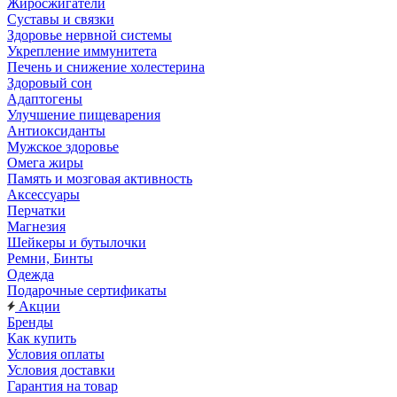
Жиросжигатели
Суставы и связки
Здоровье нервной системы
Укрепление иммунитета
Печень и снижение холестерина
Здоровый сон
Адаптогены
Улучшение пищеварения
Антиоксиданты
Мужское здоровье
Омега жиры
Память и мозговая активность
Аксессуары
Перчатки
Магнезия
Шейкеры и бутылочки
Ремни, Бинты
Одежда
Подарочные сертификаты
Акции
Бренды
Как купить
Условия оплаты
Условия доставки
Гарантия на товар