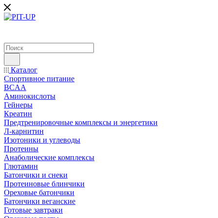
Каталог
Спортивное питание
BCAA
Аминокислоты
Гейнеры
Креатин
Предтренировочные комплексы и энергетики
Л-карнитин
Изотоники и углеводы
Протеины
Анаболические комплексы
Глютамин
Батончики и снеки
Протеиновые блинчики
Ореховые батончики
Батончики веганские
Готовые завтраки