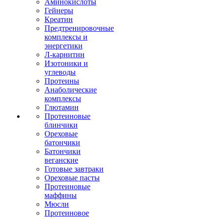
Аминокислоты
Гейнеры
Креатин
Предтренировочные
комплексы и
энергетики
Л-карнитин
Изотоники и
углеводы
Протеины
Анаболические
комплексы
Глютамин
Протеиновые
блинчики
Ореховые
батончики
Батончики
веганские
Готовые завтраки
Ореховые пасты
Протеиновые
маффины
Мюсли
Протеиновое