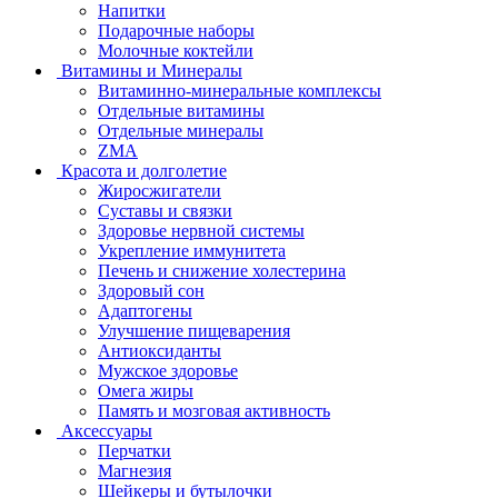
Напитки
Подарочные наборы
Молочные коктейли
Витамины и Минералы
Витаминно-минеральные комплексы
Отдельные витамины
Отдельные минералы
ZMA
Красота и долголетие
Жиросжигатели
Суставы и связки
Здоровье нервной системы
Укрепление иммунитета
Печень и снижение холестерина
Здоровый сон
Адаптогены
Улучшение пищеварения
Антиоксиданты
Мужское здоровье
Омега жиры
Память и мозговая активность
Аксессуары
Перчатки
Магнезия
Шейкеры и бутылочки