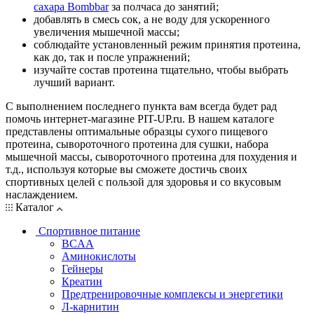
сахара Bombbar
за полчаса до занятий;
добавлять в смесь сок, а не воду для ускоренного
увеличения мышечной массы;
соблюдайте установленный режим принятия протеина,
как до, так и после упражнений;
изучайте состав протеина тщательно, чтобы выбрать
лучший вариант.
С выполнением последнего пункта вам всегда будет рад
помочь интернет-магазине PIT-UP.ru. В нашем каталоге
представлены оптимальные образцы сухого пищевого
протеина, сывороточного протеина для сушки, набора
мышечной массы, сывороточного протеина для похудения и
т.д., используя которые вы сможете достичь своих
спортивных целей с пользой для здоровья и со вкусовым
наслаждением.
Каталог
Спортивное питание
BCAA
Аминокислоты
Гейнеры
Креатин
Предтренировочные комплексы и энергетики
Л-карнитин