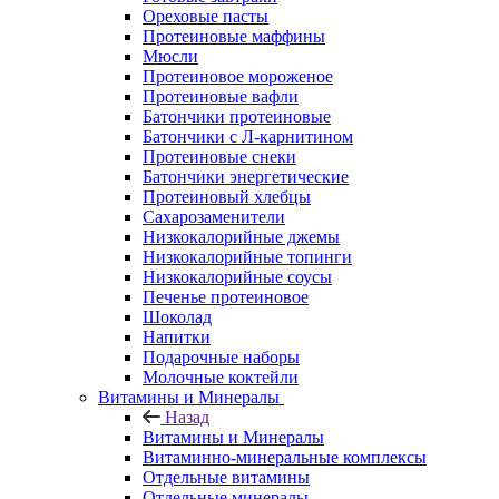
Ореховые пасты
Протеиновые маффины
Мюсли
Протеиновое мороженое
Протеиновые вафли
Батончики протеиновые
Батончики с Л-карнитином
Протеиновые снеки
Батончики энергетические
Протеиновый хлебцы
Сахарозаменители
Низкокалорийные джемы
Низкокалорийные топинги
Низкокалорийные соусы
Печенье протеиновое
Шоколад
Напитки
Подарочные наборы
Молочные коктейли
Витамины и Минералы
Назад
Витамины и Минералы
Витаминно-минеральные комплексы
Отдельные витамины
Отдельные минералы