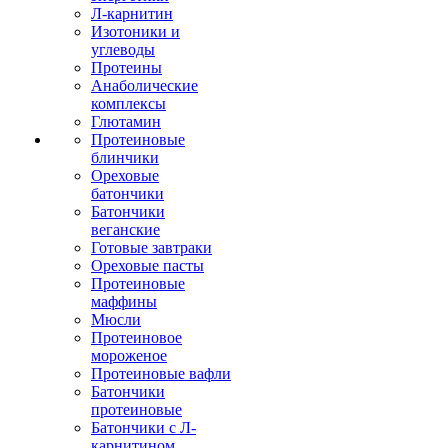
Л-карнитин
Изотоники и
углеводы
Протеины
Анаболические
комплексы
Глютамин
Протеиновые
блинчики
Ореховые
батончики
Батончики
веганские
Готовые завтраки
Ореховые пасты
Протеиновые
маффины
Мюсли
Протеиновое
мороженое
Протеиновые вафли
Батончики
протеиновые
Батончики с Л-
карнитином