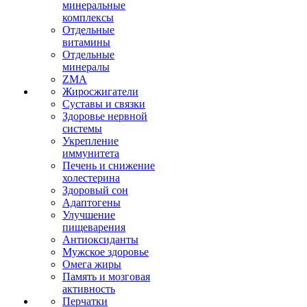
минеральные
комплексы
Отдельные
витамины
Отдельные
минералы
ZMA
Жиросжигатели
Суставы и связки
Здоровье нервной
системы
Укрепление
иммунитета
Печень и снижение
холестерина
Здоровый сон
Адаптогены
Улучшение
пищеварения
Антиоксиданты
Мужское здоровье
Омега жиры
Память и мозговая
активность
Перчатки