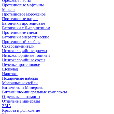
Ореховые пасты
Протеиновые маффины
Мюсли
Протеиновое мороженое
Протеиновые вафли
Батончики протеиновые
Батончики с Л-карнитином
Протеиновые снеки
Батончики энергетические
Протеиновый хлебцы
Сахарозаменители
Низкокалорийные джемы
Низкокалорийные топинги
Низкокалорийные соусы
Печенье протеиновое
Шоколад
Напитки
Подарочные наборы
Молочные коктейли
Витамины и Минералы
Витаминно-минеральные комплексы
Отдельные витамины
Отдельные минералы
ZMA
Красота и долголетие