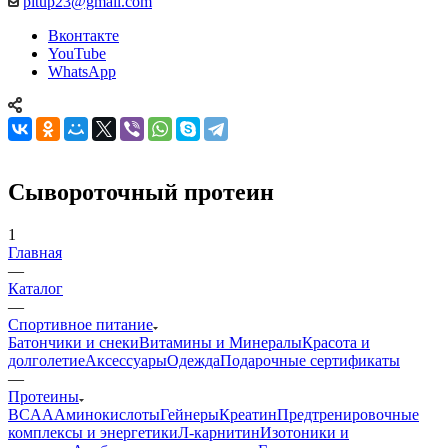
pitup23@gmail.com
Вконтакте
YouTube
WhatsApp
Сывороточный протеин
1
Главная
—
Каталог
—
Спортивное питание
Батончики и снеки
Витамины и Минералы
Красота и
долголетие
Аксессуары
Одежда
Подарочные сертификаты
—
Протеины
BCAA
Аминокислоты
Гейнеры
Креатин
Предтренировочные
комплексы и энергетики
Л-карнитин
Изотоники и