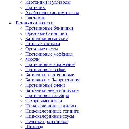
Изотоники и углеводы
Протеины
Анаболические комплексы
Глютамин
Батончики и снеки
Протеиновые блинчики
Ореховые батончики
Батончики веганские
Готовые завтраки
Ореховые пасты
Протеиновые маффины
Мюсли
Протеиновое мороженое
Протеиновые вафли
Батончики протеиновые
Батончики с Л-карнитином
Протеиновые снеки
Батончики энергетические
Протеиновый хлебцы
Сахарозаменители
Низкокалорийные джемы
Низкокалорийные топинги
Низкокалорийные соусы
Печенье протеиновое
Шоколад