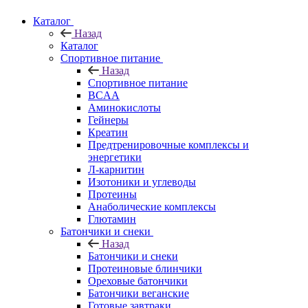
Каталог
Назад
Каталог
Спортивное питание
Назад
Спортивное питание
BCAA
Аминокислоты
Гейнеры
Креатин
Предтренировочные комплексы и
энергетики
Л-карнитин
Изотоники и углеводы
Протеины
Анаболические комплексы
Глютамин
Батончики и снеки
Назад
Батончики и снеки
Протеиновые блинчики
Ореховые батончики
Батончики веганские
Готовые завтраки