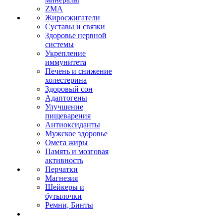
ZMA
Жиросжигатели
Суставы и связки
Здоровье нервной
системы
Укрепление
иммунитета
Печень и снижение
холестерина
Здоровый сон
Адаптогены
Улучшение
пищеварения
Антиоксиданты
Мужское здоровье
Омега жиры
Память и мозговая
активность
Перчатки
Магнезия
Шейкеры и
бутылочки
Ремни, Бинты