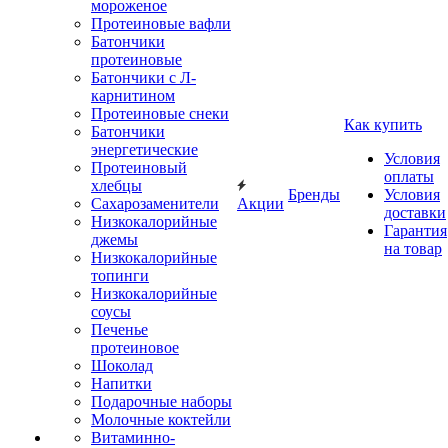
мороженое
Протеиновые вафли
Батончики
протеиновые
Батончики с Л-
карнитином
Протеиновые снеки
Как купить
Батончики
энергетические
Условия
Протеиновый
оплаты
хлебцы
Бренды
Условия
Сахарозаменители
Акции
доставки
Низкокалорийные
Гарантия
джемы
на товар
Низкокалорийные
топинги
Низкокалорийные
соусы
Печенье
протеиновое
Шоколад
Напитки
Подарочные наборы
Молочные коктейли
Витаминно-