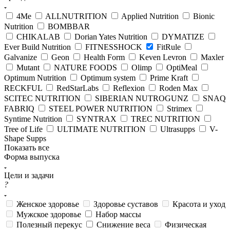
4Me
ALLNUTRITION
Applied Nutrition
Bionic
Nutrition
BOMBBAR
CHIKALAB
Dorian Yates Nutrition
DYMATIZE
Ever Build Nutrition
FITNESSHOCK
FitRule
Galvanize
Geon
Health Form
Keven Levron
Maxler
Mutant
NATURE FOODS
Olimp
OptiMeal
Optimum Nutrition
Optimum system
Prime Kraft
RECKFUL
RedStarLabs
Reflexion
Roden Max
SCITEC NUTRITION
SIBERIAN NUTROGUNZ
SNAQ
FABRIQ
STEEL POWER NUTRITION
Strimex
Syntime Nutrition
SYNTRAX
TREC NUTRITION
Tree of Life
ULTIMATE NUTRITION
Ultrasupps
V-
Shape Supps
Показать все
Форма выпуска
Цели и задачи
?
Женское здоровье
Здоровье суставов
Красота и уход
Мужское здоровье
Набор массы
Полезный перекус
Снижение веса
Физическая