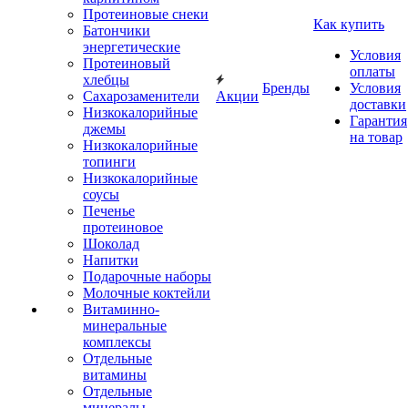
Протеиновые снеки
Как купить
Батончики
энергетические
Условия
Протеиновый
оплаты
хлебцы
Бренды
Условия
Сахарозаменители
Акции
доставки
Низкокалорийные
Гарантия
джемы
на товар
Низкокалорийные
топинги
Низкокалорийные
соусы
Печенье
протеиновое
Шоколад
Напитки
Подарочные наборы
Молочные коктейли
Витаминно-
минеральные
комплексы
Отдельные
витамины
Отдельные
минералы