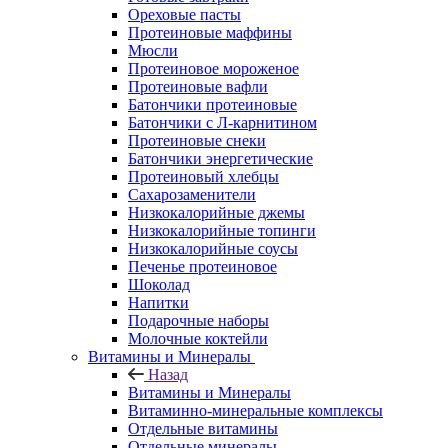
Ореховые пасты
Протеиновые маффины
Мюсли
Протеиновое мороженое
Протеиновые вафли
Батончики протеиновые
Батончики с Л-карнитином
Протеиновые снеки
Батончики энергетические
Протеиновый хлебцы
Сахарозаменители
Низкокалорийные джемы
Низкокалорийные топинги
Низкокалорийные соусы
Печенье протеиновое
Шоколад
Напитки
Подарочные наборы
Молочные коктейли
Витамины и Минералы
Назад
Витамины и Минералы
Витаминно-минеральные комплексы
Отдельные витамины
Отдельные минералы