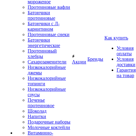
мороженое
Протеиновые вафли
Батончики
протеиновые
Батончики с Л-
карнитином
Протеиновые снеки
Как купить
Батончики
энергетические
Условия
Протеиновый
оплаты
хлебцы
Бренды
Условия
Сахарозаменители
Акции
доставки
Низкокалорийные
Гарантия
джемы
на товар
Низкокалорийные
топинги
Низкокалорийные
соусы
Печенье
протеиновое
Шоколад
Напитки
Подарочные наборы
Молочные коктейли
Витаминно-