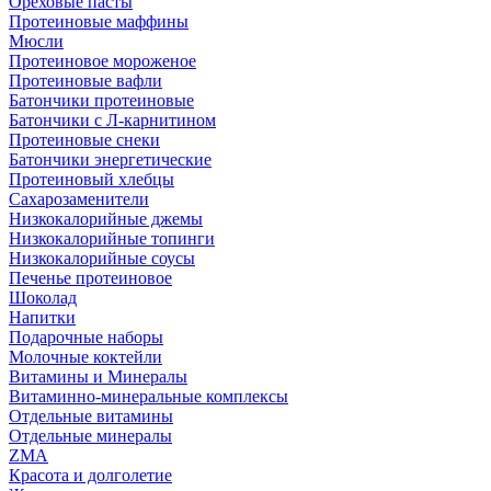
Ореховые пасты
Протеиновые маффины
Мюсли
Протеиновое мороженое
Протеиновые вафли
Батончики протеиновые
Батончики с Л-карнитином
Протеиновые снеки
Батончики энергетические
Протеиновый хлебцы
Сахарозаменители
Низкокалорийные джемы
Низкокалорийные топинги
Низкокалорийные соусы
Печенье протеиновое
Шоколад
Напитки
Подарочные наборы
Молочные коктейли
Витамины и Минералы
Витаминно-минеральные комплексы
Отдельные витамины
Отдельные минералы
ZMA
Красота и долголетие