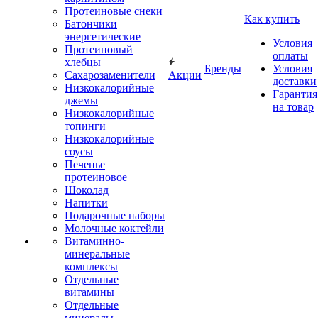
Протеиновые снеки
Как купить
Батончики
энергетические
Условия
Протеиновый
оплаты
хлебцы
Бренды
Условия
Сахарозаменители
Акции
доставки
Низкокалорийные
Гарантия
джемы
на товар
Низкокалорийные
топинги
Низкокалорийные
соусы
Печенье
протеиновое
Шоколад
Напитки
Подарочные наборы
Молочные коктейли
Витаминно-
минеральные
комплексы
Отдельные
витамины
Отдельные
минералы