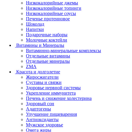
Низкокалорийные джемы
Низкокалорийные топинги
Низкокалорийные соусы
Печенье протеиновое
Шоколад
Напитки
Подарочные наборы
Молочные коктейли
Витамины и Минералы
Витаминно-минеральные комплексы
Отдельные витамины
Отдельные минералы
ZMA
Красота и долголетие
Жиросжигатели
Суставы и связки
Здоровье нервной системы
Укрепление иммунитета
Печень и снижение холестерина
Здоровый сон
Адаптогены
Улучшение пищеварения
Антиоксиданты
Мужское здоровье
Омега жиры