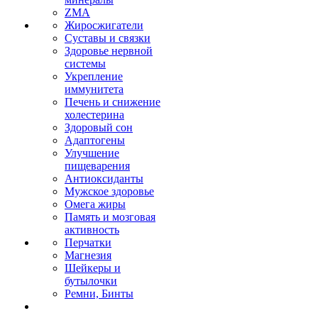
ZMA
Жиросжигатели
Суставы и связки
Здоровье нервной
системы
Укрепление
иммунитета
Печень и снижение
холестерина
Здоровый сон
Адаптогены
Улучшение
пищеварения
Антиоксиданты
Мужское здоровье
Омега жиры
Память и мозговая
активность
Перчатки
Магнезия
Шейкеры и
бутылочки
Ремни, Бинты