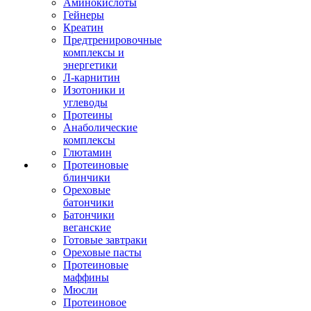
Аминокислоты
Гейнеры
Креатин
Предтренировочные
комплексы и
энергетики
Л-карнитин
Изотоники и
углеводы
Протеины
Анаболические
комплексы
Глютамин
Протеиновые
блинчики
Ореховые
батончики
Батончики
веганские
Готовые завтраки
Ореховые пасты
Протеиновые
маффины
Мюсли
Протеиновое