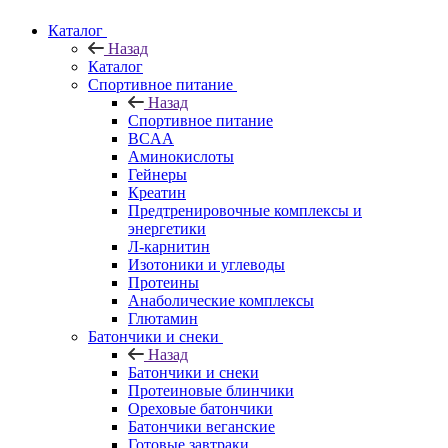
Каталог
Назад
Каталог
Спортивное питание
Назад
Спортивное питание
BCAA
Аминокислоты
Гейнеры
Креатин
Предтренировочные комплексы и
энергетики
Л-карнитин
Изотоники и углеводы
Протеины
Анаболические комплексы
Глютамин
Батончики и снеки
Назад
Батончики и снеки
Протеиновые блинчики
Ореховые батончики
Батончики веганские
Готовые завтраки