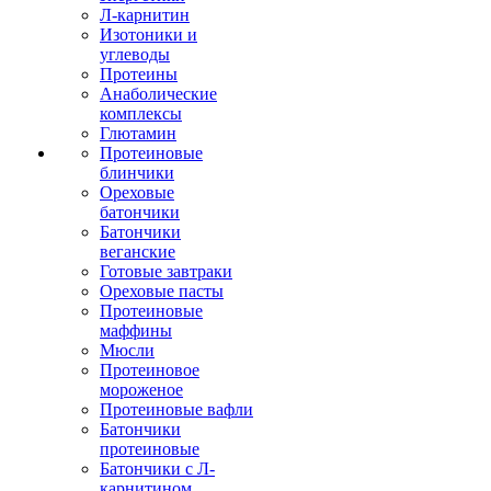
Л-карнитин
Изотоники и
углеводы
Протеины
Анаболические
комплексы
Глютамин
Протеиновые
блинчики
Ореховые
батончики
Батончики
веганские
Готовые завтраки
Ореховые пасты
Протеиновые
маффины
Мюсли
Протеиновое
мороженое
Протеиновые вафли
Батончики
протеиновые
Батончики с Л-
карнитином