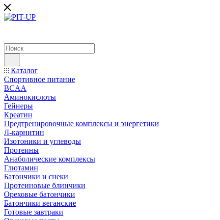
Каталог
Спортивное питание
BCAA
Аминокислоты
Гейнеры
Креатин
Предтренировочные комплексы и энергетики
Л-карнитин
Изотоники и углеводы
Протеины
Анаболические комплексы
Глютамин
Батончики и снеки
Протеиновые блинчики
Ореховые батончики
Батончики веганские
Готовые завтраки