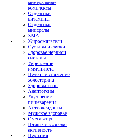
минеральные
комплексы
Отдельные
витамины
Отдельные
минералы
ZMA
Жиросжигатели
Суставы и связки
Здоровье нервной
системы
Укрепление
иммунитета
Печень и снижение
холестерина
Здоровый сон
Адаптогены
Улучшение
пищеварения
Антиоксиданты
Мужское здоровье
Омега жиры
Память и мозговая
активность
Перчатки