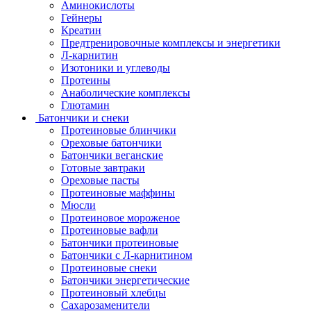
Аминокислоты
Гейнеры
Креатин
Предтренировочные комплексы и энергетики
Л-карнитин
Изотоники и углеводы
Протеины
Анаболические комплексы
Глютамин
Батончики и снеки
Протеиновые блинчики
Ореховые батончики
Батончики веганские
Готовые завтраки
Ореховые пасты
Протеиновые маффины
Мюсли
Протеиновое мороженое
Протеиновые вафли
Батончики протеиновые
Батончики с Л-карнитином
Протеиновые снеки
Батончики энергетические
Протеиновый хлебцы
Сахарозаменители