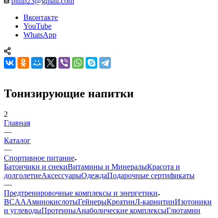
pitup23@gmail.com
Вконтакте
YouTube
WhatsApp
Тонизирующие напитки
2
Главная
—
Каталог
—
Спортивное питание
Батончики и снеки
Витамины и Минералы
Красота и
долголетие
Аксессуары
Одежда
Подарочные сертификаты
—
Предтренировочные комплексы и энергетики
BCAA
Аминокислоты
Гейнеры
Креатин
Л-карнитин
Изотоники
и углеводы
Протеины
Анаболические комплексы
Глютамин