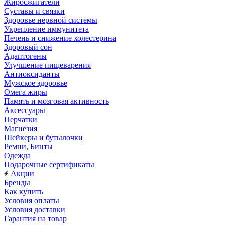
Жиросжигатели
Суставы и связки
Здоровье нервной системы
Укрепление иммунитета
Печень и снижение холестерина
Здоровый сон
Адаптогены
Улучшение пищеварения
Антиоксиданты
Мужское здоровье
Омега жиры
Память и мозговая активность
Аксессуары
Перчатки
Магнезия
Шейкеры и бутылочки
Ремни, Бинты
Одежда
Подарочные сертификаты
Акции
Бренды
Как купить
Условия оплаты
Условия доставки
Гарантия на товар