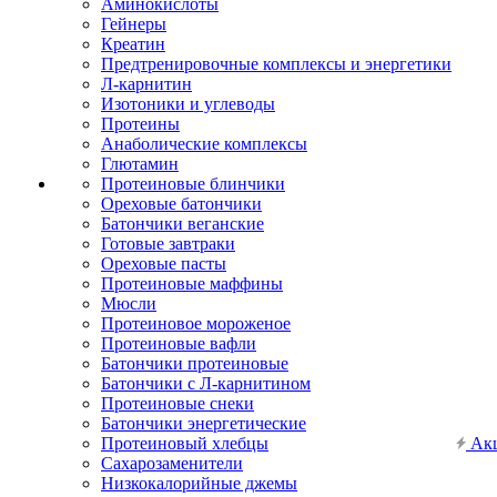
Аминокислоты
Гейнеры
Креатин
Предтренировочные комплексы и энергетики
Л-карнитин
Изотоники и углеводы
Протеины
Анаболические комплексы
Глютамин
Протеиновые блинчики
Ореховые батончики
Батончики веганские
Готовые завтраки
Ореховые пасты
Протеиновые маффины
Мюсли
Протеиновое мороженое
Протеиновые вафли
Батончики протеиновые
Батончики с Л-карнитином
Протеиновые снеки
Батончики энергетические
Протеиновый хлебцы
Ак
Сахарозаменители
Низкокалорийные джемы