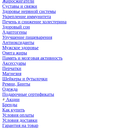
Жиросжигатели
Суставы и связки
Здоровье нервной системы
Укрепление иммунитета
Печень и снижение холестерина
Здоровый сон
Адаптогены
Улучшение пищеварения
Антиоксиданты
Мужское здоровье
Омега жиры
Память и мозговая активность
Аксессуары
Перчатки
Магнезия
Шейкеры и бутылочки
Ремни, Бинты
Одежда
Подарочные сертификаты
Акции
Бренды
Как купить
Условия оплаты
Условия доставки
Гарантия на товар