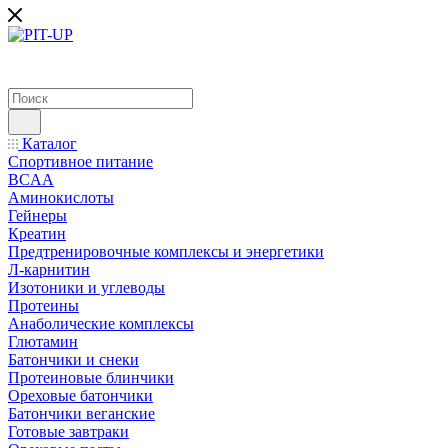
Каталог
Спортивное питание
BCAA
Аминокислоты
Гейнеры
Креатин
Предтренировочные комплексы и энергетики
Л-карнитин
Изотоники и углеводы
Протеины
Анаболические комплексы
Глютамин
Батончики и снеки
Протеиновые блинчики
Ореховые батончики
Батончики веганские
Готовые завтраки