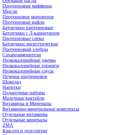
Ореховые пасты
Протеиновые маффины
Мюсли
Протеиновое мороженое
Протеиновые вафли
Батончики протеиновые
Батончики с Л-карнитином
Протеиновые снеки
Батончики энергетические
Протеиновый хлебцы
Сахарозаменители
Низкокалорийные джемы
Низкокалорийные топинги
Низкокалорийные соусы
Печенье протеиновое
Шоколад
Напитки
Подарочные наборы
Молочные коктейли
Витамины и Минералы
Витаминно-минеральные комплексы
Отдельные витамины
Отдельные минералы
ZMA
Красота и долголетие