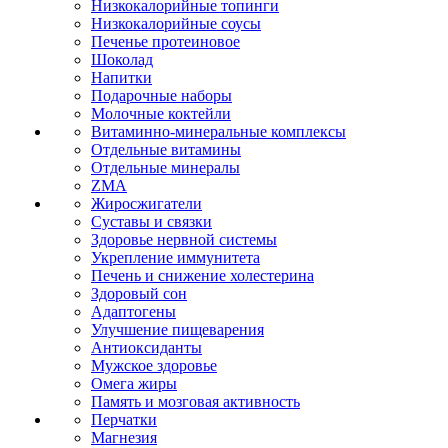
Низкокалорийные топинги
Низкокалорийные соусы
Печенье протеиновое
Шоколад
Напитки
Подарочные наборы
Молочные коктейли
Витаминно-минеральные комплексы
Отдельные витамины
Отдельные минералы
ZMA
Жиросжигатели
Суставы и связки
Здоровье нервной системы
Укрепление иммунитета
Печень и снижение холестерина
Здоровый сон
Адаптогены
Улучшение пищеварения
Антиоксиданты
Мужское здоровье
Омега жиры
Память и мозговая активность
Перчатки
Магнезия