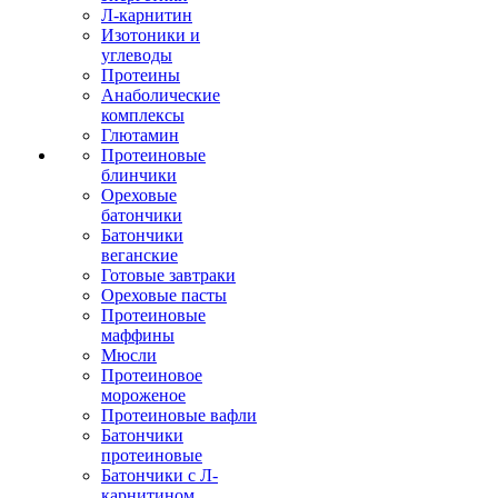
Л-карнитин
Изотоники и
углеводы
Протеины
Анаболические
комплексы
Глютамин
Протеиновые
блинчики
Ореховые
батончики
Батончики
веганские
Готовые завтраки
Ореховые пасты
Протеиновые
маффины
Мюсли
Протеиновое
мороженое
Протеиновые вафли
Батончики
протеиновые
Батончики с Л-
карнитином