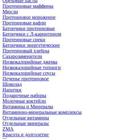
Ореховые пасты
Протеиновые маффины
Мюсли
Протеиновое мороженое
Протеиновые вафли
Батончики протеиновые
Батончики с Л-карнитином
Протеиновые снеки
Батончики энергетические
Протеиновый хлебцы
Сахарозаменители
Низкокалорийные джемы
Низкокалорийные топинги
Низкокалорийные соусы
Печенье протеиновое
Шоколад
Напитки
Подарочные наборы
Молочные коктейли
Витамины и Минералы
Витаминно-минеральные комплексы
Отдельные витамины
Отдельные минералы
ZMA
Красота и долголетие