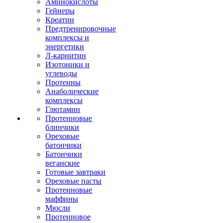
Аминокислоты
Гейнеры
Креатин
Предтренировочные
комплексы и
энергетики
Л-карнитин
Изотоники и
углеводы
Протеины
Анаболические
комплексы
Глютамин
Протеиновые
блинчики
Ореховые
батончики
Батончики
веганские
Готовые завтраки
Ореховые пасты
Протеиновые
маффины
Мюсли
Протеиновое