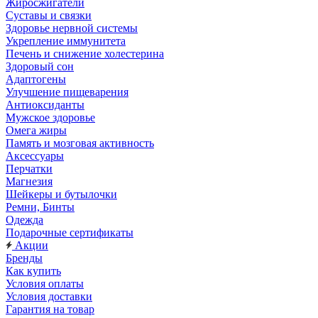
Жиросжигатели
Суставы и связки
Здоровье нервной системы
Укрепление иммунитета
Печень и снижение холестерина
Здоровый сон
Адаптогены
Улучшение пищеварения
Антиоксиданты
Мужское здоровье
Омега жиры
Память и мозговая активность
Аксессуары
Перчатки
Магнезия
Шейкеры и бутылочки
Ремни, Бинты
Одежда
Подарочные сертификаты
Акции
Бренды
Как купить
Условия оплаты
Условия доставки
Гарантия на товар