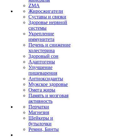
ZMA
Жиросжигатели
Суставы и связки
Здоровье нервной
системы
Укрепление
иммунитета
Печень и снижение
холестерина
Здоровый сон
Адаптогены
Улучшение
пищеварения
Антиоксиданты
Мужское здоровье
Омега жиры
Память и мозговая
активность
Перчатки
Магнезия
Шейкеры и
бутылочки
Ремни, Бинты