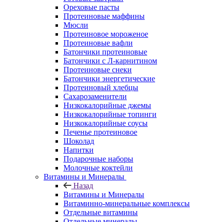
Ореховые пасты
Протеиновые маффины
Мюсли
Протеиновое мороженое
Протеиновые вафли
Батончики протеиновые
Батончики с Л-карнитином
Протеиновые снеки
Батончики энергетические
Протеиновый хлебцы
Сахарозаменители
Низкокалорийные джемы
Низкокалорийные топинги
Низкокалорийные соусы
Печенье протеиновое
Шоколад
Напитки
Подарочные наборы
Молочные коктейли
Витамины и Минералы
Назад
Витамины и Минералы
Витаминно-минеральные комплексы
Отдельные витамины
Отдельные минералы