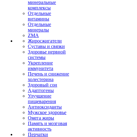
минеральные
комплексы
Отдельные
витамины
Отдельные
минералы
ZMA
Жиросжигатели
Суставы и связки
Здоровье нервной
системы
Укрепление
иммунитета
Печень и снижение
холестерина
Здоровый сон
Адаптогены
Улучшение
пищеварения
Антиоксиданты
Мужское здоровье
Омега жиры
Память и мозговая
активность
Перчатки