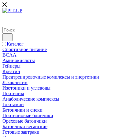
Каталог
Спортивное питание
BCAA
Аминокислоты
Гейнеры
Креатин
Предтренировочные комплексы и энергетики
Л-карнитин
Изотоники и углеводы
Протеины
Анаболические комплексы
Глютамин
Батончики и снеки
Протеиновые блинчики
Ореховые батончики
Батончики веганские
Готовые завтраки