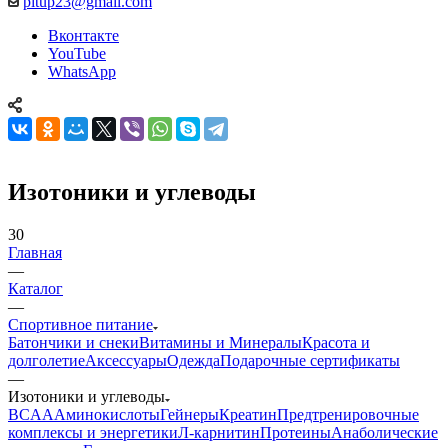
pitup23@gmail.com
Вконтакте
YouTube
WhatsApp
Изотоники и углеводы
30
Главная
—
Каталог
—
Спортивное питание
Батончики и снеки
Витамины и Минералы
Красота и
долголетие
Аксессуары
Одежда
Подарочные сертификаты
—
Изотоники и углеводы
BCAA
Аминокислоты
Гейнеры
Креатин
Предтренировочные
комплексы и энергетики
Л-карнитин
Протеины
Анаболические