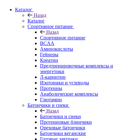
Каталог
Назад
Каталог
Спортивное питание
Назад
Спортивное питание
BCAA
Аминокислоты
Гейнеры
Креатин
Предтренировочные комплексы и
энергетики
Л-карнитин
Изотоники и углеводы
Протеины
Анаболические комплексы
Глютамин
Батончики и снеки
Назад
Батончики и снеки
Протеиновые блинчики
Ореховые батончики
Батончики веганские
Готовые завтраки