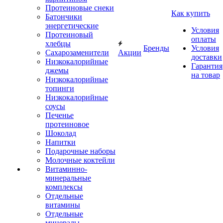
Протеиновые снеки
Как купить
Батончики
энергетические
Условия
Протеиновый
оплаты
хлебцы
Бренды
Условия
Сахарозаменители
Акции
доставки
Низкокалорийные
Гарантия
джемы
на товар
Низкокалорийные
топинги
Низкокалорийные
соусы
Печенье
протеиновое
Шоколад
Напитки
Подарочные наборы
Молочные коктейли
Витаминно-
минеральные
комплексы
Отдельные
витамины
Отдельные
минералы