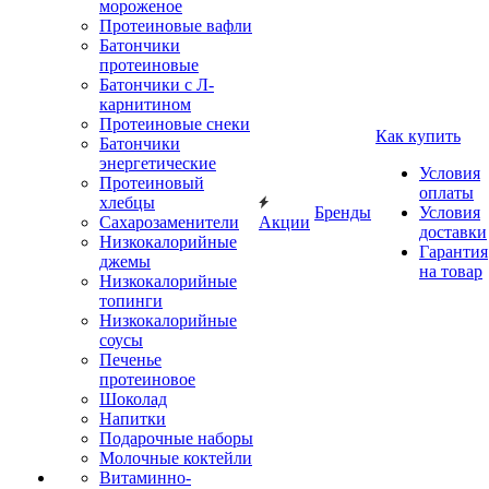
мороженое
Протеиновые вафли
Батончики
протеиновые
Батончики с Л-
карнитином
Протеиновые снеки
Как купить
Батончики
энергетические
Условия
Протеиновый
оплаты
хлебцы
Бренды
Условия
Сахарозаменители
Акции
доставки
Низкокалорийные
Гарантия
джемы
на товар
Низкокалорийные
топинги
Низкокалорийные
соусы
Печенье
протеиновое
Шоколад
Напитки
Подарочные наборы
Молочные коктейли
Витаминно-