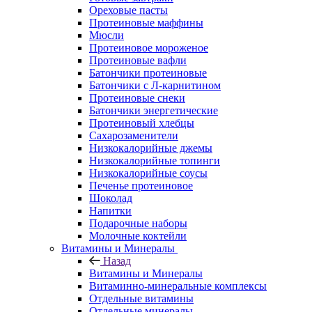
Ореховые пасты
Протеиновые маффины
Мюсли
Протеиновое мороженое
Протеиновые вафли
Батончики протеиновые
Батончики с Л-карнитином
Протеиновые снеки
Батончики энергетические
Протеиновый хлебцы
Сахарозаменители
Низкокалорийные джемы
Низкокалорийные топинги
Низкокалорийные соусы
Печенье протеиновое
Шоколад
Напитки
Подарочные наборы
Молочные коктейли
Витамины и Минералы
Назад
Витамины и Минералы
Витаминно-минеральные комплексы
Отдельные витамины
Отдельные минералы