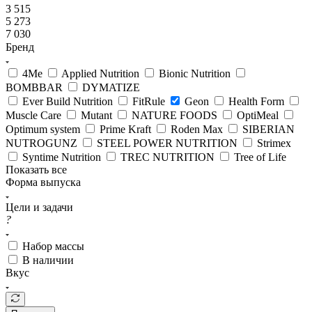
3 515
5 273
7 030
Бренд
4Me
Applied Nutrition
Bionic Nutrition
BOMBBAR
DYMATIZE
Ever Build Nutrition
FitRule
Geon
Health Form
Muscle Care
Mutant
NATURE FOODS
OptiMeal
Optimum system
Prime Kraft
Roden Max
SIBERIAN
NUTROGUNZ
STEEL POWER NUTRITION
Strimex
Syntime Nutrition
TREC NUTRITION
Tree of Life
Показать все
Форма выпуска
Цели и задачи
?
Набор массы
В наличии
Вкус