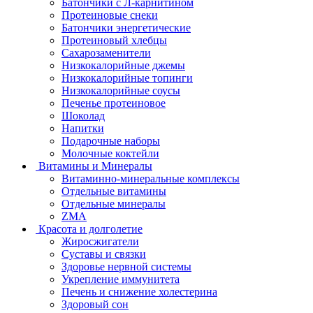
Батончики с Л-карнитином
Протеиновые снеки
Батончики энергетические
Протеиновый хлебцы
Сахарозаменители
Низкокалорийные джемы
Низкокалорийные топинги
Низкокалорийные соусы
Печенье протеиновое
Шоколад
Напитки
Подарочные наборы
Молочные коктейли
Витамины и Минералы
Витаминно-минеральные комплексы
Отдельные витамины
Отдельные минералы
ZMA
Красота и долголетие
Жиросжигатели
Суставы и связки
Здоровье нервной системы
Укрепление иммунитета
Печень и снижение холестерина
Здоровый сон