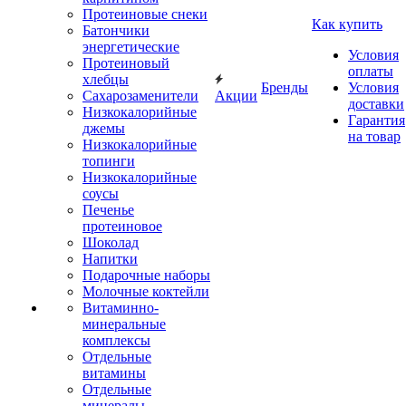
Протеиновые снеки
Как купить
Батончики
энергетические
Условия
Протеиновый
оплаты
хлебцы
Бренды
Условия
Сахарозаменители
Акции
доставки
Низкокалорийные
Гарантия
джемы
на товар
Низкокалорийные
топинги
Низкокалорийные
соусы
Печенье
протеиновое
Шоколад
Напитки
Подарочные наборы
Молочные коктейли
Витаминно-
минеральные
комплексы
Отдельные
витамины
Отдельные
минералы