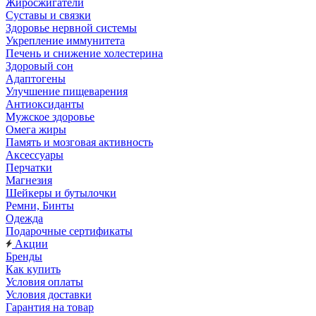
Жиросжигатели
Суставы и связки
Здоровье нервной системы
Укрепление иммунитета
Печень и снижение холестерина
Здоровый сон
Адаптогены
Улучшение пищеварения
Антиоксиданты
Мужское здоровье
Омега жиры
Память и мозговая активность
Аксессуары
Перчатки
Магнезия
Шейкеры и бутылочки
Ремни, Бинты
Одежда
Подарочные сертификаты
Акции
Бренды
Как купить
Условия оплаты
Условия доставки
Гарантия на товар