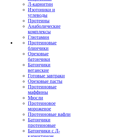
Л-карнитин
Изотоники и
углеводы
Протеины
Анаболические
комплексы
Глютамин
Протеиновые
блинчики
Ореховые
батончики
Батончики
веганские
Готовые завтраки
Ореховые пасты
Протеиновые
маффины
Мюсли
Протеиновое
мороженое
Протеиновые вафли
Батончики
протеиновые
Батончики с Л-
карнитином