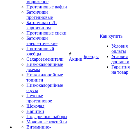
мороженое
Протеиновые вафли
Батончики
протеиновые
Батончики с Л-
карнитином
Протеиновые снеки
Как купить
Батончики
энергетические
Условия
Протеиновый
оплаты
хлебцы
Бренды
Условия
Сахарозаменители
Акции
доставки
Низкокалорийные
Гарантия
джемы
на товар
Низкокалорийные
топинги
Низкокалорийные
соусы
Печенье
протеиновое
Шоколад
Напитки
Подарочные наборы
Молочные коктейли
Витаминно-