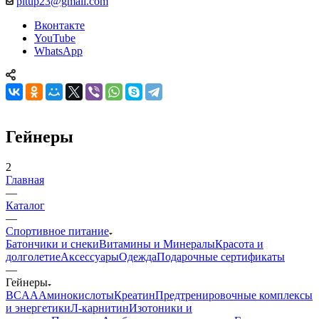
pitup23@gmail.com
Вконтакте
YouTube
WhatsApp
Гейнеры
2
Главная
—
Каталог
—
Спортивное питание
Батончики и снеки
Витамины и Минералы
Красота и
долголетие
Аксессуары
Одежда
Подарочные сертификаты
—
Гейнеры
BCAA
Аминокислоты
Креатин
Предтренировочные комплексы
и энергетики
Л-карнитин
Изотоники и