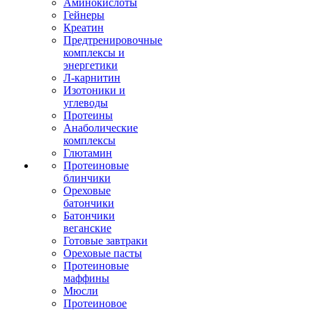
Аминокислоты
Гейнеры
Креатин
Предтренировочные
комплексы и
энергетики
Л-карнитин
Изотоники и
углеводы
Протеины
Анаболические
комплексы
Глютамин
Протеиновые
блинчики
Ореховые
батончики
Батончики
веганские
Готовые завтраки
Ореховые пасты
Протеиновые
маффины
Мюсли
Протеиновое