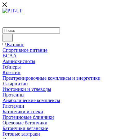
Каталог
Спортивное питание
BCAA
Аминокислоты
Гейнеры
Креатин
Предтренировочные комплексы и энергетики
Л-карнитин
Изотоники и углеводы
Протеины
Анаболические комплексы
Глютамин
Батончики и снеки
Протеиновые блинчики
Ореховые батончики
Батончики веганские
Готовые завтраки