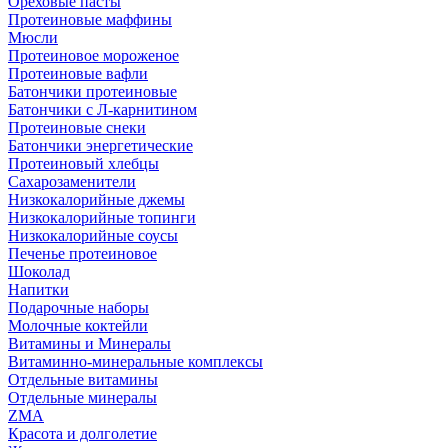
Ореховые пасты
Протеиновые маффины
Мюсли
Протеиновое мороженое
Протеиновые вафли
Батончики протеиновые
Батончики с Л-карнитином
Протеиновые снеки
Батончики энергетические
Протеиновый хлебцы
Сахарозаменители
Низкокалорийные джемы
Низкокалорийные топинги
Низкокалорийные соусы
Печенье протеиновое
Шоколад
Напитки
Подарочные наборы
Молочные коктейли
Витамины и Минералы
Витаминно-минеральные комплексы
Отдельные витамины
Отдельные минералы
ZMA
Красота и долголетие