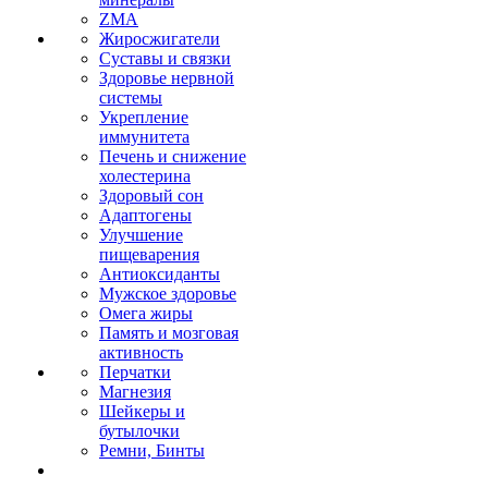
ZMA
Жиросжигатели
Суставы и связки
Здоровье нервной
системы
Укрепление
иммунитета
Печень и снижение
холестерина
Здоровый сон
Адаптогены
Улучшение
пищеварения
Антиоксиданты
Мужское здоровье
Омега жиры
Память и мозговая
активность
Перчатки
Магнезия
Шейкеры и
бутылочки
Ремни, Бинты