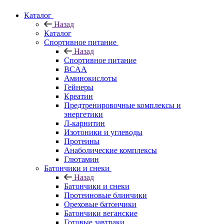
Каталог
Назад
Каталог
Спортивное питание
Назад
Спортивное питание
BCAA
Аминокислоты
Гейнеры
Креатин
Предтренировочные комплексы и
энергетики
Л-карнитин
Изотоники и углеводы
Протеины
Анаболические комплексы
Глютамин
Батончики и снеки
Назад
Батончики и снеки
Протеиновые блинчики
Ореховые батончики
Батончики веганские
Готовые завтраки