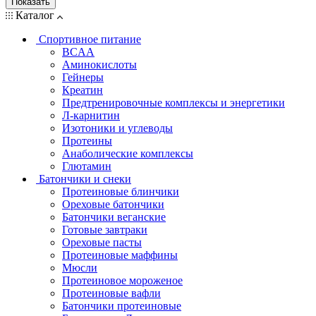
Показать
Каталог
Спортивное питание
BCAA
Аминокислоты
Гейнеры
Креатин
Предтренировочные комплексы и энергетики
Л-карнитин
Изотоники и углеводы
Протеины
Анаболические комплексы
Глютамин
Батончики и снеки
Протеиновые блинчики
Ореховые батончики
Батончики веганские
Готовые завтраки
Ореховые пасты
Протеиновые маффины
Мюсли
Протеиновое мороженое
Протеиновые вафли
Батончики протеиновые