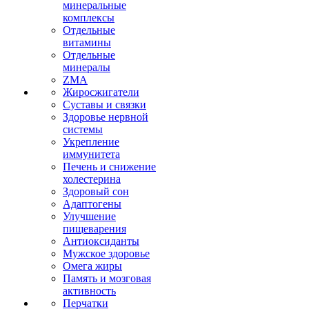
минеральные
комплексы
Отдельные
витамины
Отдельные
минералы
ZMA
Жиросжигатели
Суставы и связки
Здоровье нервной
системы
Укрепление
иммунитета
Печень и снижение
холестерина
Здоровый сон
Адаптогены
Улучшение
пищеварения
Антиоксиданты
Мужское здоровье
Омега жиры
Память и мозговая
активность
Перчатки