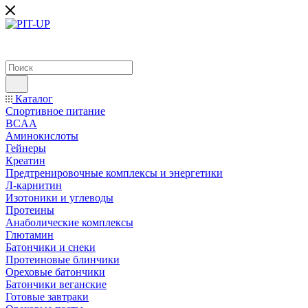
Каталог
Спортивное питание
BCAA
Аминокислоты
Гейнеры
Креатин
Предтренировочные комплексы и энергетики
Л-карнитин
Изотоники и углеводы
Протеины
Анаболические комплексы
Глютамин
Батончики и снеки
Протеиновые блинчики
Ореховые батончики
Батончики веганские
Готовые завтраки