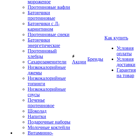
мороженое
Протеиновые вафли
Батончики
протеиновые
Батончики с Л-
карнитином
Протеиновые снеки
Как купить
Батончики
энергетические
Условия
Протеиновый
оплаты
хлебцы
Бренды
Условия
Сахарозаменители
Акции
доставки
Низкокалорийные
Гарантия
джемы
на товар
Низкокалорийные
топинги
Низкокалорийные
соусы
Печенье
протеиновое
Шоколад
Напитки
Подарочные наборы
Молочные коктейли
Витаминно-