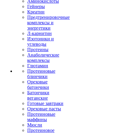
Аминокислоты
Гейнеры
Креатин
Предтренировочные
комплексы и
энергетики
Л-карнитин
Изотоники и
углеводы
Протеины
Анаболические
комплексы
Глютамин
Протеиновые
блинчики
Ореховые
батончики
Батончики
веганские
Готовые завтраки
Ореховые пасты
Протеиновые
маффины
Мюсли
Протеиновое