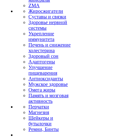
ZMA
Жиросжигатели
Суставы и связки
Здоровье нервной
системы
Укрепление
иммунитета
Печень и снижение
холестерина
Здоровый сон
Адаптогены
Улучшение
пищеварения
Антиоксиданты
Мужское здоровье
Омега жиры
Память и мозговая
активность
Перчатки
Магнезия
Шейкеры и
бутылочки
Ремни, Бинты