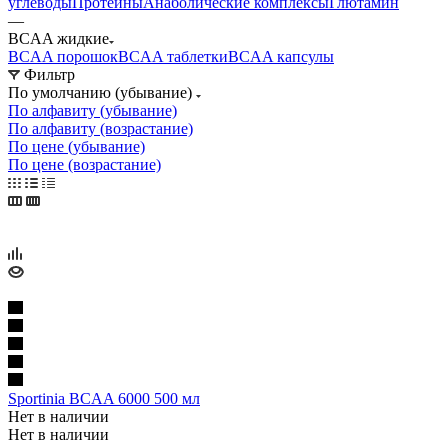
углеводы
Протеины
Анаболические комплексы
Глютамин
—
BCAA жидкие
BCAA порошок
BCAA таблетки
BCAA капсулы
Фильтр
По умолчанию (убывание)
По алфавиту (убывание)
По алфавиту (возрастание)
По цене (убывание)
По цене (возрастание)
Sportinia BCAA 6000 500 мл
Нет в наличии
Нет в наличии