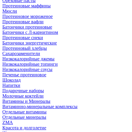
Ореховые пасты
Протеиновые маффины
Мюсли
Протеиновое мороженое
Протеиновые вафли
Батончики протеиновые
Батончики с Л-карнитином
Протеиновые снеки
Батончики энергетические
Протеиновый хлебцы
Сахарозаменители
Низкокалорийные джемы
Низкокалорийные топинги
Низкокалорийные соусы
Печенье протеиновое
Шоколад
Напитки
Подарочные наборы
Молочные коктейли
Витамины и Минералы
Витаминно-минеральные комплексы
Отдельные витамины
Отдельные минералы
ZMA
Красота и долголетие