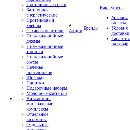
Протеиновые снеки
Как купить
Батончики
энергетические
Условия
Протеиновый
оплаты
хлебцы
Бренды
Условия
Сахарозаменители
Акции
доставки
Низкокалорийные
Гарантия
джемы
на товар
Низкокалорийные
топинги
Низкокалорийные
соусы
Печенье
протеиновое
Шоколад
Напитки
Подарочные наборы
Молочные коктейли
Витаминно-
минеральные
комплексы
Отдельные
витамины
Отдельные
минералы