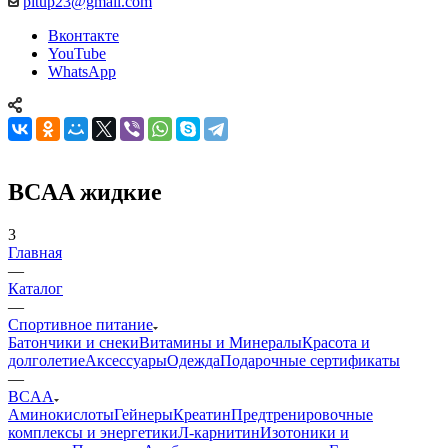
pitup23@gmail.com
Вконтакте
YouTube
WhatsApp
BCAA жидкие
3
Главная
—
Каталог
—
Спортивное питание
Батончики и снеки
Витамины и Минералы
Красота и
долголетие
Аксессуары
Одежда
Подарочные сертификаты
—
BCAA
Аминокислоты
Гейнеры
Креатин
Предтренировочные
комплексы и энергетики
Л-карнитин
Изотоники и