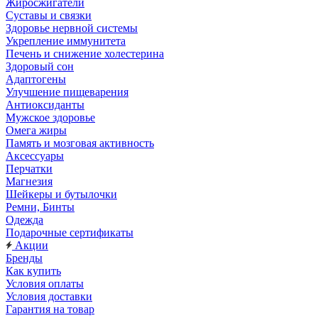
Жиросжигатели
Суставы и связки
Здоровье нервной системы
Укрепление иммунитета
Печень и снижение холестерина
Здоровый сон
Адаптогены
Улучшение пищеварения
Антиоксиданты
Мужское здоровье
Омега жиры
Память и мозговая активность
Аксессуары
Перчатки
Магнезия
Шейкеры и бутылочки
Ремни, Бинты
Одежда
Подарочные сертификаты
Акции
Бренды
Как купить
Условия оплаты
Условия доставки
Гарантия на товар