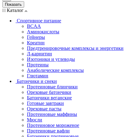
Показать
Каталог
Спортивное питание
BCAA
Аминокислоты
Гейнеры
Креатин
Предтренировочные комплексы и энергетики
Л-карнитин
Изотоники и углеводы
Протеины
Анаболические комплексы
Глютамин
Батончики и снеки
Протеиновые блинчики
Ореховые батончики
Батончики веганские
Готовые завтраки
Ореховые пасты
Протеиновые маффины
Мюсли
Протеиновое мороженое
Протеиновые вафли
Батончики протеиновые