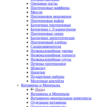
Ореховые пасты
Протеиновые маффины
Мюсли
Протеиновое мороженое
Протеиновые вафли
Батончики протеиновые
Батончики с Л-карнитином
Протеиновые снеки
Батончики энергетические
Протеиновый хлебцы
Сахарозаменители
Низкокалорийные джемы
Низкокалорийные топинги
Низкокалорийные соусы
Печенье протеиновое
Шоколад
Напитки
Подарочные наборы
Молочные коктейли
Витамины и Минералы
Назад
Витамины и Минералы
Витаминно-минеральные комплексы
Отдельные витамины
Отдельные минералы