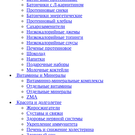
Батончики с Л-карнитином
Протеиновые снеки
Батончики энергетические
Протеиновый хлебцы
Сахарозаменители
Низкокалорийные джемы
Низкокалорийные топинги
Низкокалорийные соусы
Печенье протеиновое
Шоколад
Напитки
Подарочные наборы
Молочные коктейли
Витамины и Минералы
Витаминно-минеральные комплексы
Отдельные витамины
Отдельные минералы
ZMA
Красота и долголетие
Жиросжигатели
Суставы и связки
Здоровье нервной системы
Укрепление иммунитета
Печень и снижение холестерина
Здоровый сон