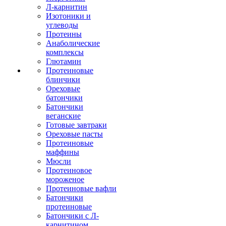
Л-карнитин
Изотоники и
углеводы
Протеины
Анаболические
комплексы
Глютамин
Протеиновые
блинчики
Ореховые
батончики
Батончики
веганские
Готовые завтраки
Ореховые пасты
Протеиновые
маффины
Мюсли
Протеиновое
мороженое
Протеиновые вафли
Батончики
протеиновые
Батончики с Л-
карнитином