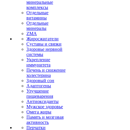
минеральные
комплексы
Отдельные
витамины
Отдельные
минералы
ZMA
Жиросжигатели
Суставы и связки
Здоровье нервной
системы
Укрепление
иммунитета
Печень и снижение
холестерина
Здоровый сон
Адаптогены
Улучшение
пищеварения
Антиоксиданты
Мужское здоровье
Омега жиры
Память и мозговая
активность
Перчатки