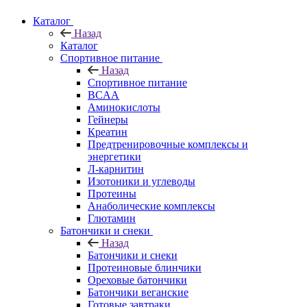
Каталог
Назад
Каталог
Спортивное питание
Назад
Спортивное питание
BCAA
Аминокислоты
Гейнеры
Креатин
Предтренировочные комплексы и
энергетики
Л-карнитин
Изотоники и углеводы
Протеины
Анаболические комплексы
Глютамин
Батончики и снеки
Назад
Батончики и снеки
Протеиновые блинчики
Ореховые батончики
Батончики веганские
Готовые завтраки