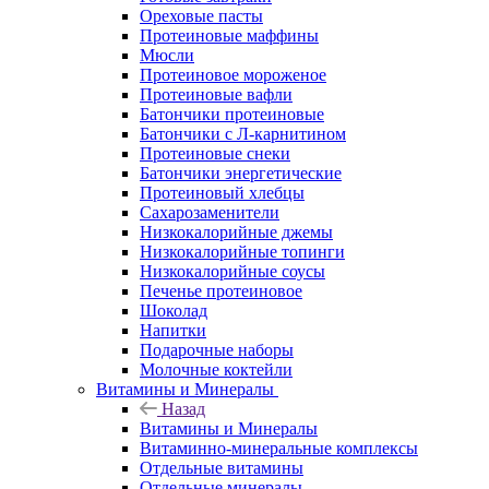
Ореховые пасты
Протеиновые маффины
Мюсли
Протеиновое мороженое
Протеиновые вафли
Батончики протеиновые
Батончики с Л-карнитином
Протеиновые снеки
Батончики энергетические
Протеиновый хлебцы
Сахарозаменители
Низкокалорийные джемы
Низкокалорийные топинги
Низкокалорийные соусы
Печенье протеиновое
Шоколад
Напитки
Подарочные наборы
Молочные коктейли
Витамины и Минералы
Назад
Витамины и Минералы
Витаминно-минеральные комплексы
Отдельные витамины
Отдельные минералы