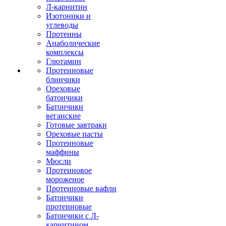
Л-карнитин
Изотоники и
углеводы
Протеины
Анаболические
комплексы
Глютамин
Протеиновые
блинчики
Ореховые
батончики
Батончики
веганские
Готовые завтраки
Ореховые пасты
Протеиновые
маффины
Мюсли
Протеиновое
мороженое
Протеиновые вафли
Батончики
протеиновые
Батончики с Л-
карнитином