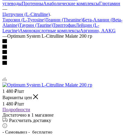
углеводы
Протеины
Анаболические комплексы
Глютамин
—
Цитрулин (L-Citrulline)
Тирозин (L-Tyrosine)
Теанин (Theanine)
Бета-Аланин (Beta-
Alanine)
Таурин (Taurine)
Триптофан
Лейцин (L-
Leucine)
Аминокислотные комплексы
Аргинин, AAKG
—
Optimum System L-Citrulline Malate 200 гр
1 480
₽
/шт
Варианты цен
1 480
₽
/шт
Подробности
Достаточно
в 1 магазине
Рассчитать доставку
-
Самовывоз - бесплатно