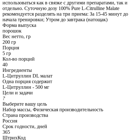
использоваться как в связке с другими препаратами, так и
отдельно. Суточную дозу 100% Pure L-Citrulline Malate
рекомендуется разделять на три приема: За 15-45 минут до
начала тренировки; Утром до завтрака (натощак)
Форма выпуска
порошок
Вес нетто, гр
200 гр
Порция
5 гр
Кол-во порций
40
Ингредиенты
L-Цитруллин DL малат
Одна порция содержит
L-Цитруллин - 500 мг
Цели и задачи
?
Выберите вашу цель
Набор массы, Физическая производительность
Страна производства
Россия
Срок годности, дней
365
ШтрихКод