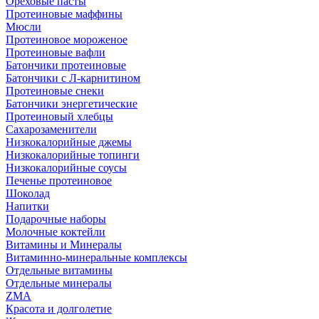
Ореховые пасты
Протеиновые маффины
Мюсли
Протеиновое мороженое
Протеиновые вафли
Батончики протеиновые
Батончики с Л-карнитином
Протеиновые снеки
Батончики энергетические
Протеиновый хлебцы
Сахарозаменители
Низкокалорийные джемы
Низкокалорийные топинги
Низкокалорийные соусы
Печенье протеиновое
Шоколад
Напитки
Подарочные наборы
Молочные коктейли
Витамины и Минералы
Витаминно-минеральные комплексы
Отдельные витамины
Отдельные минералы
ZMA
Красота и долголетие