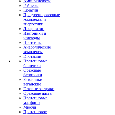
Аминокислоты
Гейнеры
Креатин
Предтренировочные
комплексы и
энергетики
Л-карнитин
Изотоники и
углеводы
Протеины
Анаболические
комплексы
Глютамин
Протеиновые
блинчики
Ореховые
батончики
Батончики
веганские
Готовые завтраки
Ореховые пасты
Протеиновые
маффины
Мюсли
Протеиновое