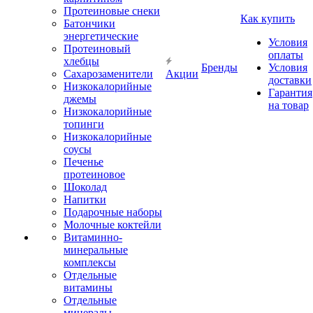
Протеиновые снеки
Как купить
Батончики
энергетические
Условия
Протеиновый
оплаты
хлебцы
Бренды
Условия
Сахарозаменители
Акции
доставки
Низкокалорийные
Гарантия
джемы
на товар
Низкокалорийные
топинги
Низкокалорийные
соусы
Печенье
протеиновое
Шоколад
Напитки
Подарочные наборы
Молочные коктейли
Витаминно-
минеральные
комплексы
Отдельные
витамины
Отдельные
минералы