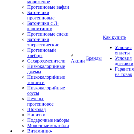
мороженое
Протеиновые вафли
Батончики
протеиновые
Батончики с Л-
карнитином
Протеиновые снеки
Как купить
Батончики
энергетические
Условия
Протеиновый
оплаты
хлебцы
Бренды
Условия
Сахарозаменители
Акции
доставки
Низкокалорийные
Гарантия
джемы
на товар
Низкокалорийные
топинги
Низкокалорийные
соусы
Печенье
протеиновое
Шоколад
Напитки
Подарочные наборы
Молочные коктейли
Витаминно-