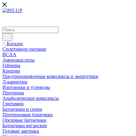
Каталог
Спортивное питание
BCAA
Аминокислоты
Гейнеры
Креатин
Предтренировочные комплексы и энергетики
Л-карнитин
Изотоники и углеводы
Протеины
Анаболические комплексы
Глютамин
Батончики и снеки
Протеиновые блинчики
Ореховые батончики
Батончики веганские
Готовые завтраки