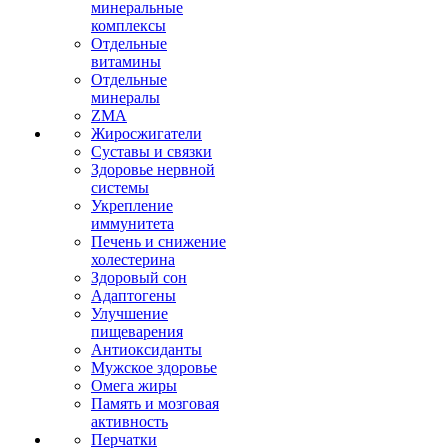
минеральные
комплексы
Отдельные
витамины
Отдельные
минералы
ZMA
Жиросжигатели
Суставы и связки
Здоровье нервной
системы
Укрепление
иммунитета
Печень и снижение
холестерина
Здоровый сон
Адаптогены
Улучшение
пищеварения
Антиоксиданты
Мужское здоровье
Омега жиры
Память и мозговая
активность
Перчатки