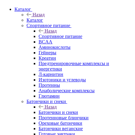
Каталог
Назад
Каталог
Спортивное питание
Назад
Спортивное питание
BCAA
Аминокислоты
Гейнеры
Креатин
Предтренировочные комплексы и
энергетики
Л-карнитин
Изотоники и углеводы
Протеины
Анаболические комплексы
Глютамин
Батончики и снеки
Назад
Батончики и снеки
Протеиновые блинчики
Ореховые батончики
Батончики веганские
Готовые завтраки