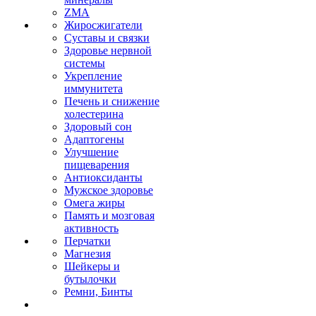
ZMA
Жиросжигатели
Суставы и связки
Здоровье нервной
системы
Укрепление
иммунитета
Печень и снижение
холестерина
Здоровый сон
Адаптогены
Улучшение
пищеварения
Антиоксиданты
Мужское здоровье
Омега жиры
Память и мозговая
активность
Перчатки
Магнезия
Шейкеры и
бутылочки
Ремни, Бинты