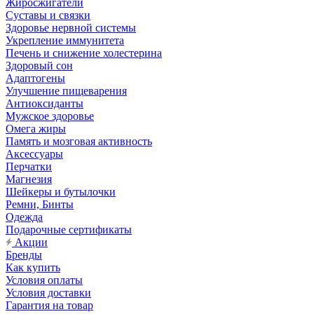
Жиросжигатели
Суставы и связки
Здоровье нервной системы
Укрепление иммунитета
Печень и снижение холестерина
Здоровый сон
Адаптогены
Улучшение пищеварения
Антиоксиданты
Мужское здоровье
Омега жиры
Память и мозговая активность
Аксессуары
Перчатки
Магнезия
Шейкеры и бутылочки
Ремни, Бинты
Одежда
Подарочные сертификаты
Акции
Бренды
Как купить
Условия оплаты
Условия доставки
Гарантия на товар