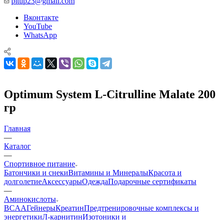
pitup23@gmail.com
Вконтакте
YouTube
WhatsApp
Optimum System L-Citrulline Malate 200
гр
Главная
—
Каталог
—
Спортивное питание
Батончики и снеки
Витамины и Минералы
Красота и
долголетие
Аксессуары
Одежда
Подарочные сертификаты
—
Аминокислоты
BCAA
Гейнеры
Креатин
Предтренировочные комплексы и
энергетики
Л-карнитин
Изотоники и