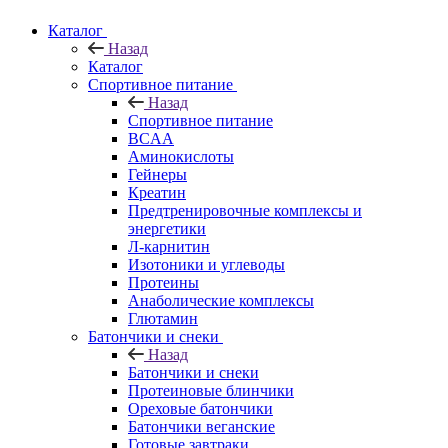
Каталог
Назад
Каталог
Спортивное питание
Назад
Спортивное питание
BCAA
Аминокислоты
Гейнеры
Креатин
Предтренировочные комплексы и
энергетики
Л-карнитин
Изотоники и углеводы
Протеины
Анаболические комплексы
Глютамин
Батончики и снеки
Назад
Батончики и снеки
Протеиновые блинчики
Ореховые батончики
Батончики веганские
Готовые завтраки