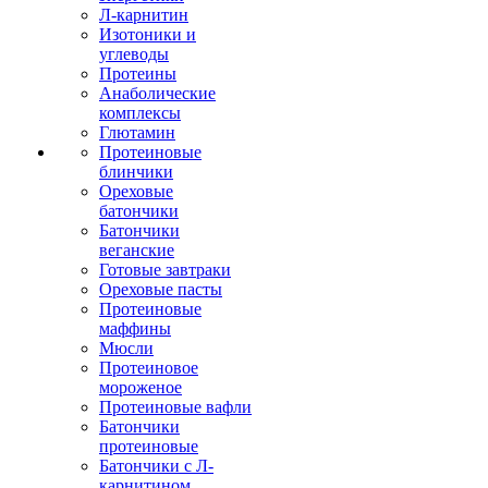
Л-карнитин
Изотоники и
углеводы
Протеины
Анаболические
комплексы
Глютамин
Протеиновые
блинчики
Ореховые
батончики
Батончики
веганские
Готовые завтраки
Ореховые пасты
Протеиновые
маффины
Мюсли
Протеиновое
мороженое
Протеиновые вафли
Батончики
протеиновые
Батончики с Л-
карнитином