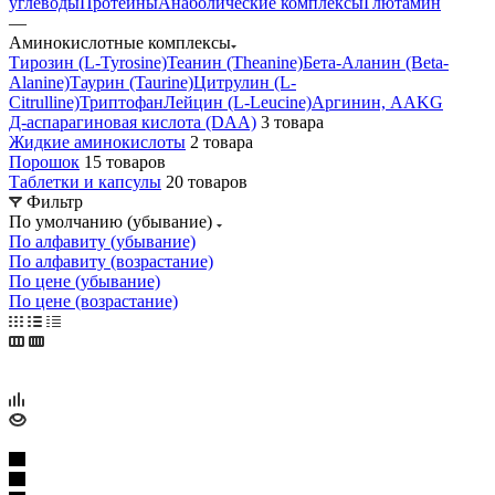
углеводы
Протеины
Анаболические комплексы
Глютамин
—
Аминокислотные комплексы
Тирозин (L-Tyrosine)
Теанин (Theanine)
Бета-Аланин (Beta-
Alanine)
Таурин (Taurine)
Цитрулин (L-
Citrulline)
Триптофан
Лейцин (L-Leucine)
Аргинин, AAKG
Д-аспарагиновая кислота (DAA)
3 товара
Жидкие аминокислоты
2 товара
Порошок
15 товаров
Таблетки и капсулы
20 товаров
Фильтр
По умолчанию (убывание)
По алфавиту (убывание)
По алфавиту (возрастание)
По цене (убывание)
По цене (возрастание)