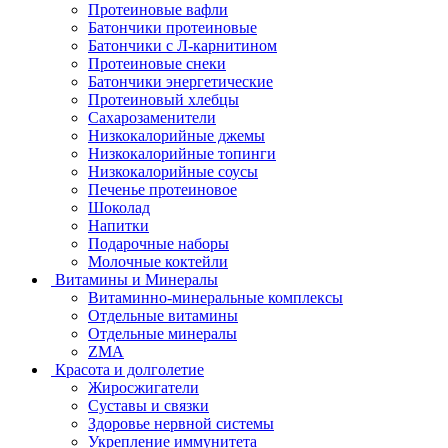
Протеиновые вафли
Батончики протеиновые
Батончики с Л-карнитином
Протеиновые снеки
Батончики энергетические
Протеиновый хлебцы
Сахарозаменители
Низкокалорийные джемы
Низкокалорийные топинги
Низкокалорийные соусы
Печенье протеиновое
Шоколад
Напитки
Подарочные наборы
Молочные коктейли
Витамины и Минералы
Витаминно-минеральные комплексы
Отдельные витамины
Отдельные минералы
ZMA
Красота и долголетие
Жиросжигатели
Суставы и связки
Здоровье нервной системы
Укрепление иммунитета