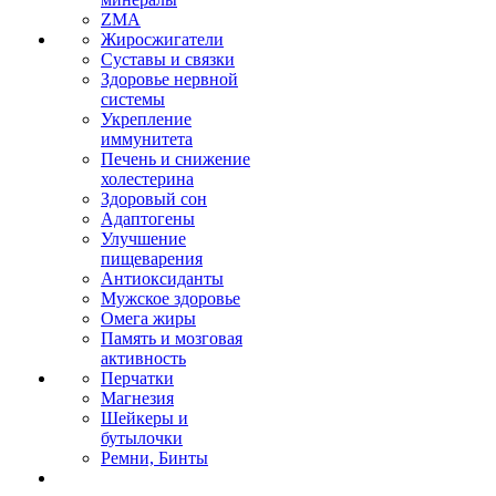
ZMA
Жиросжигатели
Суставы и связки
Здоровье нервной
системы
Укрепление
иммунитета
Печень и снижение
холестерина
Здоровый сон
Адаптогены
Улучшение
пищеварения
Антиоксиданты
Мужское здоровье
Омега жиры
Память и мозговая
активность
Перчатки
Магнезия
Шейкеры и
бутылочки
Ремни, Бинты