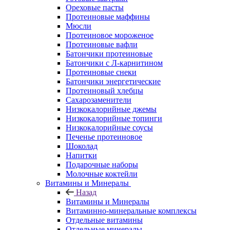
Ореховые пасты
Протеиновые маффины
Мюсли
Протеиновое мороженое
Протеиновые вафли
Батончики протеиновые
Батончики с Л-карнитином
Протеиновые снеки
Батончики энергетические
Протеиновый хлебцы
Сахарозаменители
Низкокалорийные джемы
Низкокалорийные топинги
Низкокалорийные соусы
Печенье протеиновое
Шоколад
Напитки
Подарочные наборы
Молочные коктейли
Витамины и Минералы
Назад
Витамины и Минералы
Витаминно-минеральные комплексы
Отдельные витамины
Отдельные минералы