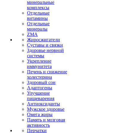
минеральные
комплексы
Отдельные
витамины
Отдельные
минералы
ZMA
Жиросжигатели
Суставы и связки
Здоровье нервной
системы
Укрепление
иммунитета
Печень и снижение
холестерина
Здоровый сон
Адаптогены
Улучшение
пищеварения
Антиоксиданты
Мужское здоровье
Омега жиры
Память и мозговая
активность
Перчатки