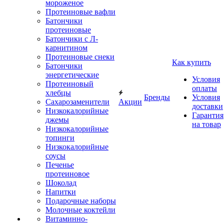
мороженое
Протеиновые вафли
Батончики
протеиновые
Батончики с Л-
карнитином
Протеиновые снеки
Как купить
Батончики
энергетические
Условия
Протеиновый
оплаты
хлебцы
Бренды
Условия
Сахарозаменители
Акции
доставки
Низкокалорийные
Гарантия
джемы
на товар
Низкокалорийные
топинги
Низкокалорийные
соусы
Печенье
протеиновое
Шоколад
Напитки
Подарочные наборы
Молочные коктейли
Витаминно-