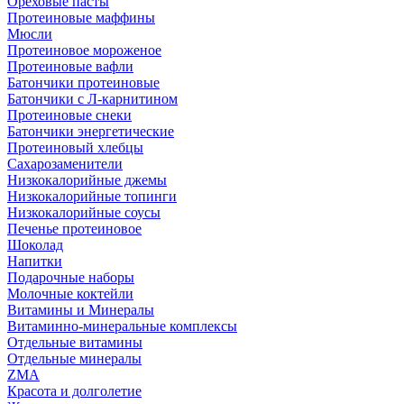
Ореховые пасты
Протеиновые маффины
Мюсли
Протеиновое мороженое
Протеиновые вафли
Батончики протеиновые
Батончики с Л-карнитином
Протеиновые снеки
Батончики энергетические
Протеиновый хлебцы
Сахарозаменители
Низкокалорийные джемы
Низкокалорийные топинги
Низкокалорийные соусы
Печенье протеиновое
Шоколад
Напитки
Подарочные наборы
Молочные коктейли
Витамины и Минералы
Витаминно-минеральные комплексы
Отдельные витамины
Отдельные минералы
ZMA
Красота и долголетие