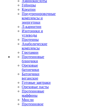
Аминокислоты
Гейнеры
Креатин
Предтренировочные
комплексы и
энергетики
Л-карнитин
Изотоники и
углеводы
Протеины
Анаболические
комплексы
Глютамин
Протеиновые
блинчики
Ореховые
батончики
Батончики
веганские
Готовые завтраки
Ореховые пасты
Протеиновые
маффины
Мюсли
Протеиновое