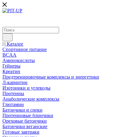
Каталог
Спортивное питание
BCAA
Аминокислоты
Гейнеры
Креатин
Предтренировочные комплексы и энергетики
Л-карнитин
Изотоники и углеводы
Протеины
Анаболические комплексы
Глютамин
Батончики и снеки
Протеиновые блинчики
Ореховые батончики
Батончики веганские
Готовые завтраки