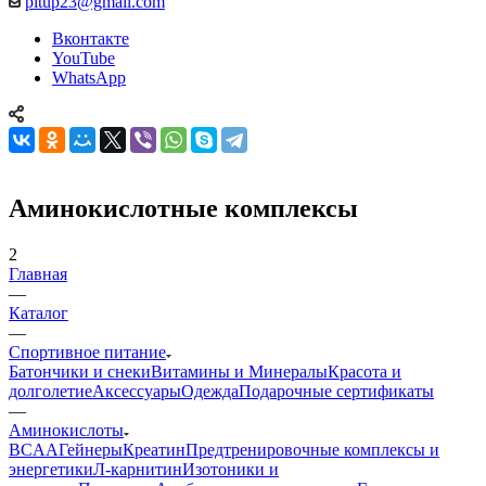
pitup23@gmail.com
Вконтакте
YouTube
WhatsApp
Аминокислотные комплексы
2
Главная
—
Каталог
—
Спортивное питание
Батончики и снеки
Витамины и Минералы
Красота и
долголетие
Аксессуары
Одежда
Подарочные сертификаты
—
Аминокислоты
BCAA
Гейнеры
Креатин
Предтренировочные комплексы и
энергетики
Л-карнитин
Изотоники и