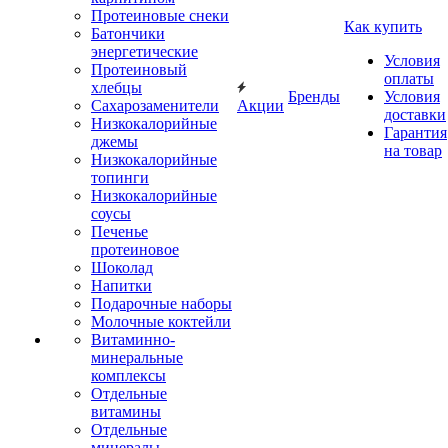
Протеиновые снеки
Как купить
Батончики
энергетические
Условия
Протеиновый
оплаты
хлебцы
Бренды
Условия
Сахарозаменители
Акции
доставки
Низкокалорийные
Гарантия
джемы
на товар
Низкокалорийные
топинги
Низкокалорийные
соусы
Печенье
протеиновое
Шоколад
Напитки
Подарочные наборы
Молочные коктейли
Витаминно-
минеральные
комплексы
Отдельные
витамины
Отдельные
минералы