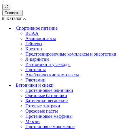
Показать
Каталог
Спортивное питание
BCAA
Аминокислоты
Гейнеры
Креатин
Предтренировочные комплексы и энергетики
Л-карнитин
Изотоники и углеводы
Протеины
Анаболические комплексы
Глютамин
Батончики и снеки
Протеиновые блинчики
Ореховые батончики
Батончики веганские
Готовые завтраки
Ореховые пасты
Протеиновые маффины
Мюсли
Протеиновое мороженое