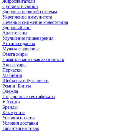
Жиросжигатели
Суставы и связки
Здоровье нервной системы
Укрепление иммунитета
Печень и снижение холестерина
Здоровый сон
Адаптогены
Улучшение пищеварения
Антиоксиданты
Мужское здоровье
Омега жиры
Память и мозговая активность
Аксессуары
Перчатки
Магнезия
Шейкеры и бутылочки
Ремни, Бинты
Одежда
Подарочные сертификаты
Акции
Бренды
Как купить
Условия оплаты
Условия доставки
Гарантия на товар