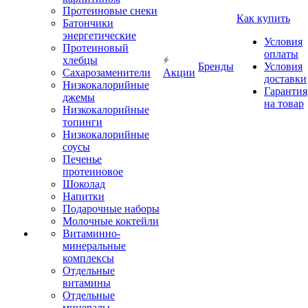
Протеиновые снеки
Как купить
Батончики
энергетические
Условия
Протеиновый
оплаты
хлебцы
Бренды
Условия
Сахарозаменители
Акции
доставки
Низкокалорийные
Гарантия
джемы
на товар
Низкокалорийные
топинги
Низкокалорийные
соусы
Печенье
протеиновое
Шоколад
Напитки
Подарочные наборы
Молочные коктейли
Витаминно-
минеральные
комплексы
Отдельные
витамины
Отдельные
минералы