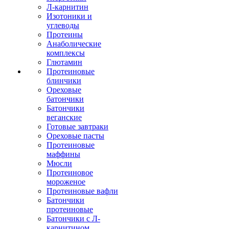
Л-карнитин
Изотоники и
углеводы
Протеины
Анаболические
комплексы
Глютамин
Протеиновые
блинчики
Ореховые
батончики
Батончики
веганские
Готовые завтраки
Ореховые пасты
Протеиновые
маффины
Мюсли
Протеиновое
мороженое
Протеиновые вафли
Батончики
протеиновые
Батончики с Л-
карнитином