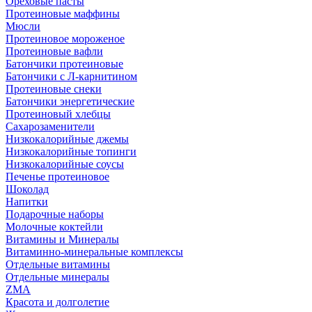
Ореховые пасты
Протеиновые маффины
Мюсли
Протеиновое мороженое
Протеиновые вафли
Батончики протеиновые
Батончики с Л-карнитином
Протеиновые снеки
Батончики энергетические
Протеиновый хлебцы
Сахарозаменители
Низкокалорийные джемы
Низкокалорийные топинги
Низкокалорийные соусы
Печенье протеиновое
Шоколад
Напитки
Подарочные наборы
Молочные коктейли
Витамины и Минералы
Витаминно-минеральные комплексы
Отдельные витамины
Отдельные минералы
ZMA
Красота и долголетие