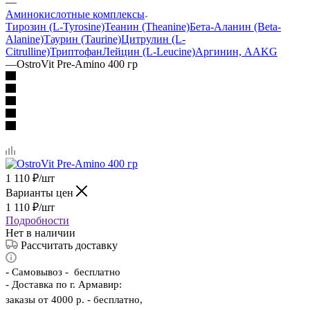
—
Аминокислотные комплексы
Тирозин (L-Tyrosine)
Теанин (Theanine)
Бета-Аланин (Beta-
Alanine)
Таурин (Taurine)
Цитрулин (L-
Citrulline)
Триптофан
Лейцин (L-Leucine)
Аргинин, AAKG
—
OstroVit Pre-Amino 400 гр
1 110
₽
/шт
Варианты цен
1 110
₽
/шт
Подробности
Нет в наличии
Рассчитать доставку
-
Самовывоз - бесплатно
- Доставка по г. Армавир:
заказы от 4000 р. - бесплатно,