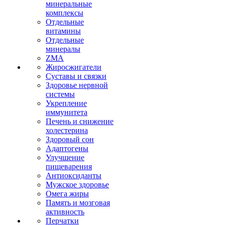
минеральные
комплексы
Отдельные
витамины
Отдельные
минералы
ZMA
Жиросжигатели
Суставы и связки
Здоровье нервной
системы
Укрепление
иммунитета
Печень и снижение
холестерина
Здоровый сон
Адаптогены
Улучшение
пищеварения
Антиоксиданты
Мужское здоровье
Омега жиры
Память и мозговая
активность
Перчатки