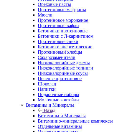
Ореховые пасты
Протеиновые маффины
Мюсли
Протеиновое мороженое
Протеиновые вафли
Батончики протеиновые
Батончики с Л-карнитином
Протеиновые снеки
Батончики энергетические
Протеиновый хлебцы
Сахарозаменители
Низкокалорийные джемы
Низкокалорийные топинги
Низкокалорийные соусы
Печенье протеиновое
Шоколад
Напитки
Подарочные наборы
Молочные коктейли
Витамины и Минералы
Назад
Витамины и Минералы
Витаминно-минеральные комплексы
Отдельные витамины
Отдельные минералы