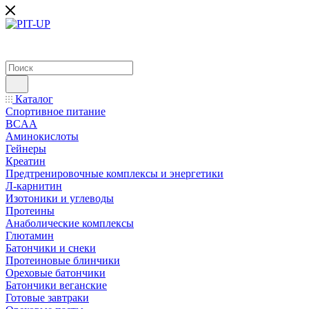
Каталог
Спортивное питание
BCAA
Аминокислоты
Гейнеры
Креатин
Предтренировочные комплексы и энергетики
Л-карнитин
Изотоники и углеводы
Протеины
Анаболические комплексы
Глютамин
Батончики и снеки
Протеиновые блинчики
Ореховые батончики
Батончики веганские
Готовые завтраки