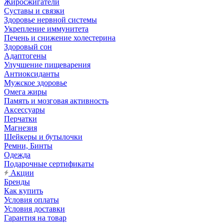
Жиросжигатели
Суставы и связки
Здоровье нервной системы
Укрепление иммунитета
Печень и снижение холестерина
Здоровый сон
Адаптогены
Улучшение пищеварения
Антиоксиданты
Мужское здоровье
Омега жиры
Память и мозговая активность
Аксессуары
Перчатки
Магнезия
Шейкеры и бутылочки
Ремни, Бинты
Одежда
Подарочные сертификаты
Акции
Бренды
Как купить
Условия оплаты
Условия доставки
Гарантия на товар