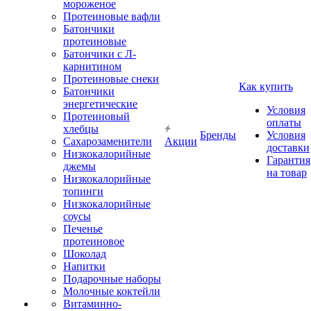
мороженое
Протеиновые вафли
Батончики
протеиновые
Батончики с Л-
карнитином
Протеиновые снеки
Как купить
Батончики
энергетические
Условия
Протеиновый
оплаты
хлебцы
Бренды
Условия
Сахарозаменители
Акции
доставки
Низкокалорийные
Гарантия
джемы
на товар
Низкокалорийные
топинги
Низкокалорийные
соусы
Печенье
протеиновое
Шоколад
Напитки
Подарочные наборы
Молочные коктейли
Витаминно-