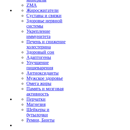
ZMA
Жиросжигатели
Суставы и связки
Здоровье нервной
системы
Укрепление
иммунитета
Печень и снижение
холестерина
Здоровый сон
Адаптогены
Улучшение
пищеварения
Антиоксиданты
Мужское здоровье
Омега жиры
Память и мозговая
активность
Перчатки
Магнезия
Шейкеры и
бутылочки
Ремни, Бинты