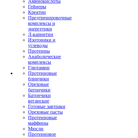
Аминокислоты
Гейнеры
Креатин
Предтренировочные
комплексы и
энергетики
Л-карнитин
Изотоники и
углеводы
Протеины
Анаболические
комплексы
Глютамин
Протеиновые
блинчики
Ореховые
батончики
Батончики
веганские
Готовые завтраки
Ореховые пасты
Протеиновые
маффины
Мюсли
Протеиновое