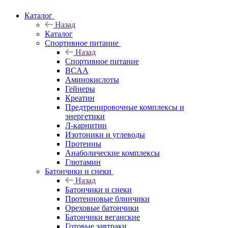
Каталог
Назад
Каталог
Спортивное питание
Назад
Спортивное питание
BCAA
Аминокислоты
Гейнеры
Креатин
Предтренировочные комплексы и
энергетики
Л-карнитин
Изотоники и углеводы
Протеины
Анаболические комплексы
Глютамин
Батончики и снеки
Назад
Батончики и снеки
Протеиновые блинчики
Ореховые батончики
Батончики веганские
Готовые завтраки