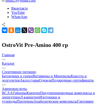
pitup23@gmail.com
Вконтакте
YouTube
WhatsApp
OstroVit Pre-Amino 400 гр
Главная
—
Каталог
—
Спортивное питание
Батончики и снеки
Витамины и Минералы
Красота и
долголетие
Аксессуары
Одежда
Подарочные сертификаты
—
Аминокислоты
BCAA
Гейнеры
Креатин
Предтренировочные комплексы и
энергетики
Л-карнитин
Изотоники и
углеводы
Протеины
Анаболические комплексы
Глютамин