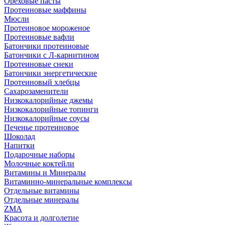
Ореховые пасты
Протеиновые маффины
Мюсли
Протеиновое мороженое
Протеиновые вафли
Батончики протеиновые
Батончики с Л-карнитином
Протеиновые снеки
Батончики энергетические
Протеиновый хлебцы
Сахарозаменители
Низкокалорийные джемы
Низкокалорийные топинги
Низкокалорийные соусы
Печенье протеиновое
Шоколад
Напитки
Подарочные наборы
Молочные коктейли
Витамины и Минералы
Витаминно-минеральные комплексы
Отдельные витамины
Отдельные минералы
ZMA
Красота и долголетие