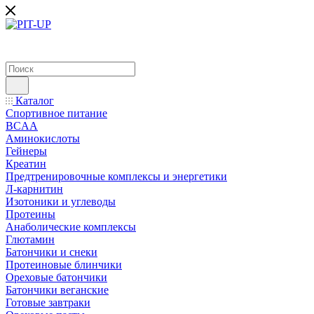
Каталог
Спортивное питание
BCAA
Аминокислоты
Гейнеры
Креатин
Предтренировочные комплексы и энергетики
Л-карнитин
Изотоники и углеводы
Протеины
Анаболические комплексы
Глютамин
Батончики и снеки
Протеиновые блинчики
Ореховые батончики
Батончики веганские
Готовые завтраки