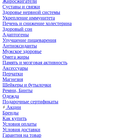
Жиросжигатели
Суставы и связки
Здоровье нервной системы
Укрепление иммунитета
Печень и снижение холестерина
Здоровый сон
Адаптогены
Улучшение пищеварения
Антиоксиданты
Мужское здоровье
Омега жиры
Память и мозговая активность
Аксессуары
Перчатки
Магнезия
Шейкеры и бутылочки
Ремни, Бинты
Одежда
Подарочные сертификаты
Акции
Бренды
Как купить
Условия оплаты
Условия доставки
Гарантия на товар