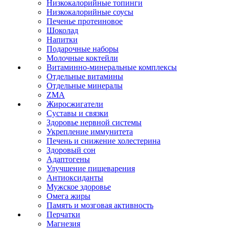
Низкокалорийные топинги
Низкокалорийные соусы
Печенье протеиновое
Шоколад
Напитки
Подарочные наборы
Молочные коктейли
Витаминно-минеральные комплексы
Отдельные витамины
Отдельные минералы
ZMA
Жиросжигатели
Суставы и связки
Здоровье нервной системы
Укрепление иммунитета
Печень и снижение холестерина
Здоровый сон
Адаптогены
Улучшение пищеварения
Антиоксиданты
Мужское здоровье
Омега жиры
Память и мозговая активность
Перчатки
Магнезия