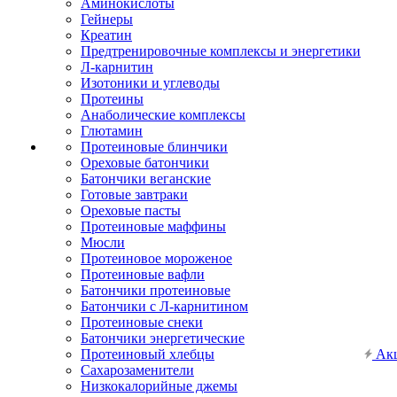
Аминокислоты
Гейнеры
Креатин
Предтренировочные комплексы и энергетики
Л-карнитин
Изотоники и углеводы
Протеины
Анаболические комплексы
Глютамин
Протеиновые блинчики
Ореховые батончики
Батончики веганские
Готовые завтраки
Ореховые пасты
Протеиновые маффины
Мюсли
Протеиновое мороженое
Протеиновые вафли
Батончики протеиновые
Батончики с Л-карнитином
Протеиновые снеки
Батончики энергетические
Протеиновый хлебцы
Ак
Сахарозаменители
Низкокалорийные джемы