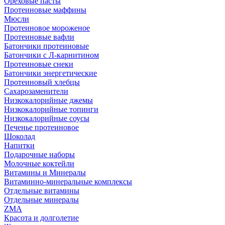
Ореховые пасты
Протеиновые маффины
Мюсли
Протеиновое мороженое
Протеиновые вафли
Батончики протеиновые
Батончики с Л-карнитином
Протеиновые снеки
Батончики энергетические
Протеиновый хлебцы
Сахарозаменители
Низкокалорийные джемы
Низкокалорийные топинги
Низкокалорийные соусы
Печенье протеиновое
Шоколад
Напитки
Подарочные наборы
Молочные коктейли
Витамины и Минералы
Витаминно-минеральные комплексы
Отдельные витамины
Отдельные минералы
ZMA
Красота и долголетие