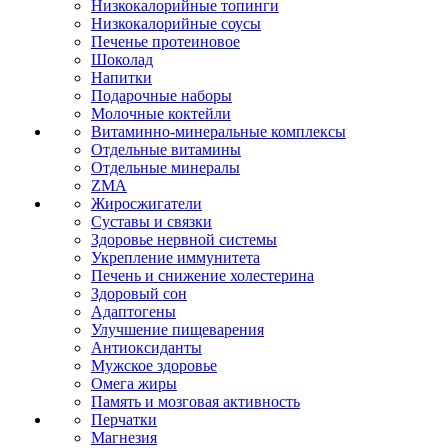
Низкокалорийные топинги
Низкокалорийные соусы
Печенье протеиновое
Шоколад
Напитки
Подарочные наборы
Молочные коктейли
Витаминно-минеральные комплексы
Отдельные витамины
Отдельные минералы
ZMA
Жиросжигатели
Суставы и связки
Здоровье нервной системы
Укрепление иммунитета
Печень и снижение холестерина
Здоровый сон
Адаптогены
Улучшение пищеварения
Антиоксиданты
Мужское здоровье
Омега жиры
Память и мозговая активность
Перчатки
Магнезия