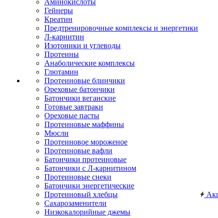
Аминокислоты
Гейнеры
Креатин
Предтренировочные комплексы и энергетики
Л-карнитин
Изотоники и углеводы
Протеины
Анаболические комплексы
Глютамин
Протеиновые блинчики
Ореховые батончики
Батончики веганские
Готовые завтраки
Ореховые пасты
Протеиновые маффины
Мюсли
Протеиновое мороженое
Протеиновые вафли
Батончики протеиновые
Батончики с Л-карнитином
Протеиновые снеки
Батончики энергетические
Протеиновый хлебцы
Ак
Сахарозаменители
Низкокалорийные джемы