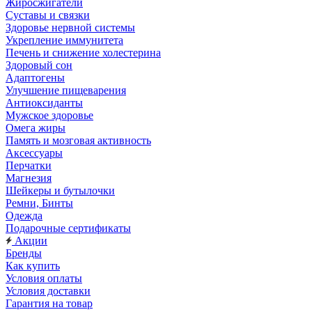
Жиросжигатели
Суставы и связки
Здоровье нервной системы
Укрепление иммунитета
Печень и снижение холестерина
Здоровый сон
Адаптогены
Улучшение пищеварения
Антиоксиданты
Мужское здоровье
Омега жиры
Память и мозговая активность
Аксессуары
Перчатки
Магнезия
Шейкеры и бутылочки
Ремни, Бинты
Одежда
Подарочные сертификаты
Акции
Бренды
Как купить
Условия оплаты
Условия доставки
Гарантия на товар