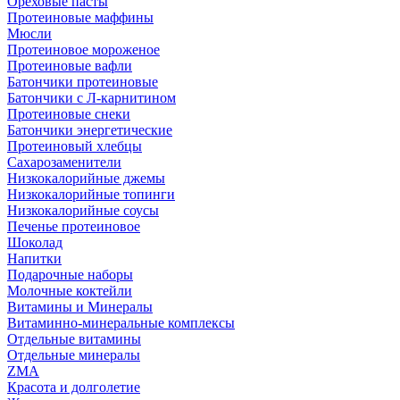
Ореховые пасты
Протеиновые маффины
Мюсли
Протеиновое мороженое
Протеиновые вафли
Батончики протеиновые
Батончики с Л-карнитином
Протеиновые снеки
Батончики энергетические
Протеиновый хлебцы
Сахарозаменители
Низкокалорийные джемы
Низкокалорийные топинги
Низкокалорийные соусы
Печенье протеиновое
Шоколад
Напитки
Подарочные наборы
Молочные коктейли
Витамины и Минералы
Витаминно-минеральные комплексы
Отдельные витамины
Отдельные минералы
ZMA
Красота и долголетие