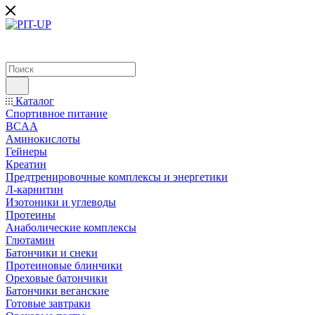
Каталог
Спортивное питание
BCAA
Аминокислоты
Гейнеры
Креатин
Предтренировочные комплексы и энергетики
Л-карнитин
Изотоники и углеводы
Протеины
Анаболические комплексы
Глютамин
Батончики и снеки
Протеиновые блинчики
Ореховые батончики
Батончики веганские
Готовые завтраки