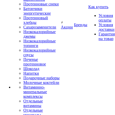
Протеиновые снеки
Как купить
Батончики
энергетические
Условия
Протеиновый
оплаты
хлебцы
Бренды
Условия
Сахарозаменители
Акции
доставки
Низкокалорийные
Гарантия
джемы
на товар
Низкокалорийные
топинги
Низкокалорийные
соусы
Печенье
протеиновое
Шоколад
Напитки
Подарочные наборы
Молочные коктейли
Витаминно-
минеральные
комплексы
Отдельные
витамины
Отдельные
минералы