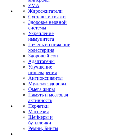
ZMA
Жиросжигатели
Суставы и связки
Здоровье нервной
системы
Укрепление
иммунитета
Печень и снижение
холестерина
Здоровый сон
Адаптогены
Улучшение
пищеварения
Антиоксиданты
Мужское здоровье
Омега жиры
Память и мозговая
активность
Перчатки
Магнезия
Шейкеры и
бутылочки
Ремни, Бинты