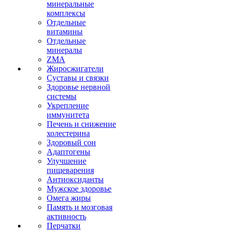
минеральные
комплексы
Отдельные
витамины
Отдельные
минералы
ZMA
Жиросжигатели
Суставы и связки
Здоровье нервной
системы
Укрепление
иммунитета
Печень и снижение
холестерина
Здоровый сон
Адаптогены
Улучшение
пищеварения
Антиоксиданты
Мужское здоровье
Омега жиры
Память и мозговая
активность
Перчатки