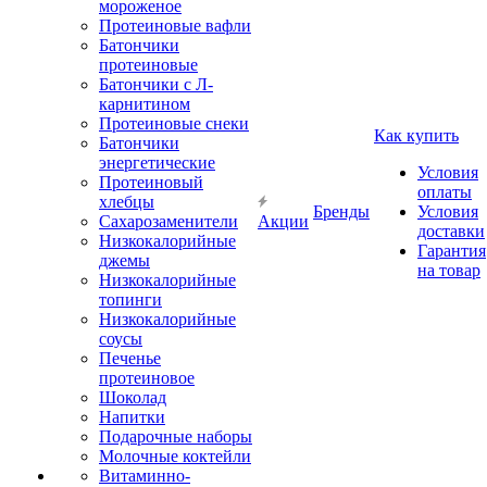
мороженое
Протеиновые вафли
Батончики
протеиновые
Батончики с Л-
карнитином
Протеиновые снеки
Как купить
Батончики
энергетические
Условия
Протеиновый
оплаты
хлебцы
Бренды
Условия
Сахарозаменители
Акции
доставки
Низкокалорийные
Гарантия
джемы
на товар
Низкокалорийные
топинги
Низкокалорийные
соусы
Печенье
протеиновое
Шоколад
Напитки
Подарочные наборы
Молочные коктейли
Витаминно-