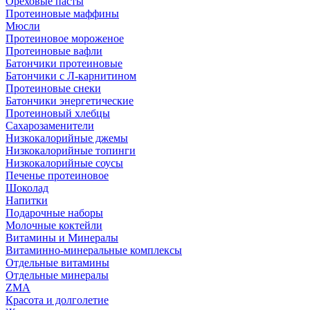
Ореховые пасты
Протеиновые маффины
Мюсли
Протеиновое мороженое
Протеиновые вафли
Батончики протеиновые
Батончики с Л-карнитином
Протеиновые снеки
Батончики энергетические
Протеиновый хлебцы
Сахарозаменители
Низкокалорийные джемы
Низкокалорийные топинги
Низкокалорийные соусы
Печенье протеиновое
Шоколад
Напитки
Подарочные наборы
Молочные коктейли
Витамины и Минералы
Витаминно-минеральные комплексы
Отдельные витамины
Отдельные минералы
ZMA
Красота и долголетие