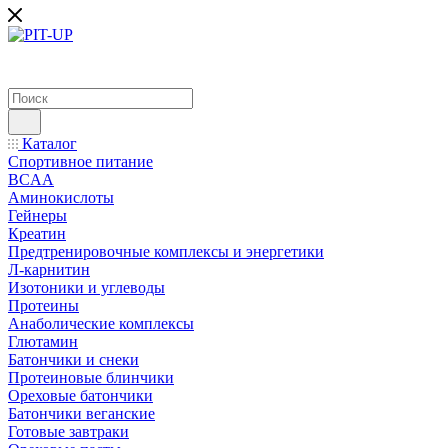
Каталог
Спортивное питание
BCAA
Аминокислоты
Гейнеры
Креатин
Предтренировочные комплексы и энергетики
Л-карнитин
Изотоники и углеводы
Протеины
Анаболические комплексы
Глютамин
Батончики и снеки
Протеиновые блинчики
Ореховые батончики
Батончики веганские
Готовые завтраки