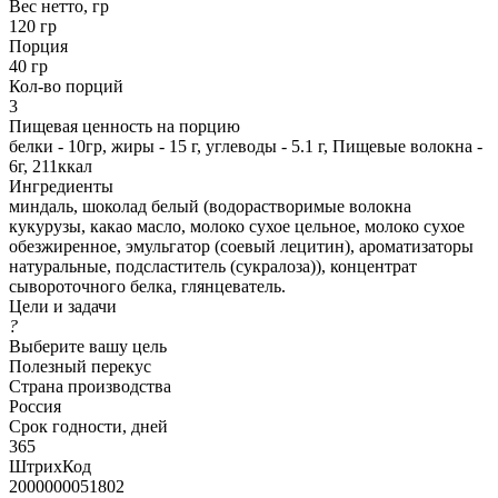
Вес нетто, гр
120 гр
Порция
40 гр
Кол-во порций
3
Пищевая ценность на порцию
белки - 10гр, жиры - 15 г, углеводы - 5.1 г, Пищевые волокна -
6г, 211ккал
Ингредиенты
миндаль, шоколад белый (водорастворимые волокна
кукурузы, какао масло, молоко сухое цельное, молоко сухое
обезжиренное, эмульгатор (соевый лецитин), ароматизаторы
натуральные, подсластитель (сукралоза)), концентрат
сывороточного белка, глянцеватель.
Цели и задачи
?
Выберите вашу цель
Полезный перекус
Страна производства
Россия
Срок годности, дней
365
ШтрихКод
2000000051802