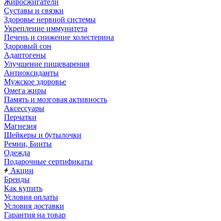
Жиросжигатели
Суставы и связки
Здоровье нервной системы
Укрепление иммунитета
Печень и снижение холестерина
Здоровый сон
Адаптогены
Улучшение пищеварения
Антиоксиданты
Мужское здоровье
Омега жиры
Память и мозговая активность
Аксессуары
Перчатки
Магнезия
Шейкеры и бутылочки
Ремни, Бинты
Одежда
Подарочные сертификаты
Акции
Бренды
Как купить
Условия оплаты
Условия доставки
Гарантия на товар