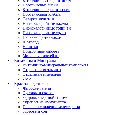
Батончики с Л-карнитином
Протеиновые снеки
Батончики энергетические
Протеиновый хлебцы
Сахарозаменители
Низкокалорийные джемы
Низкокалорийные топинги
Низкокалорийные соусы
Печенье протеиновое
Шоколад
Напитки
Подарочные наборы
Молочные коктейли
Витамины и Минералы
Витаминно-минеральные комплексы
Отдельные витамины
Отдельные минералы
ZMA
Красота и долголетие
Жиросжигатели
Суставы и связки
Здоровье нервной системы
Укрепление иммунитета
Печень и снижение холестерина
Здоровый сон