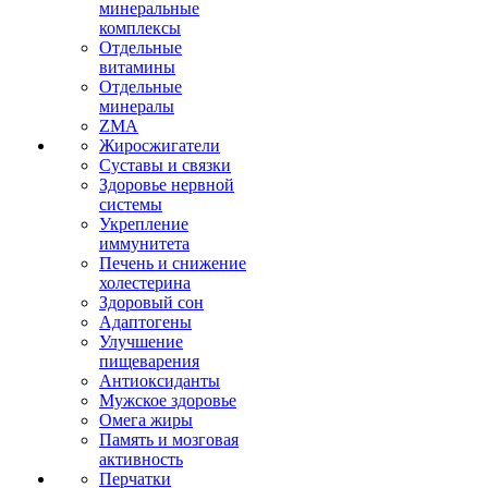
минеральные
комплексы
Отдельные
витамины
Отдельные
минералы
ZMA
Жиросжигатели
Суставы и связки
Здоровье нервной
системы
Укрепление
иммунитета
Печень и снижение
холестерина
Здоровый сон
Адаптогены
Улучшение
пищеварения
Антиоксиданты
Мужское здоровье
Омега жиры
Память и мозговая
активность
Перчатки