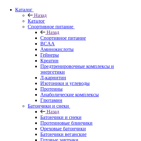
Каталог
Назад
Каталог
Спортивное питание
Назад
Спортивное питание
BCAA
Аминокислоты
Гейнеры
Креатин
Предтренировочные комплексы и
энергетики
Л-карнитин
Изотоники и углеводы
Протеины
Анаболические комплексы
Глютамин
Батончики и снеки
Назад
Батончики и снеки
Протеиновые блинчики
Ореховые батончики
Батончики веганские
Готовые завтраки