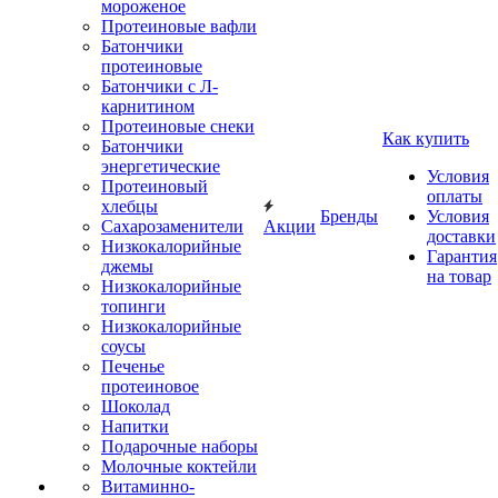
мороженое
Протеиновые вафли
Батончики
протеиновые
Батончики с Л-
карнитином
Протеиновые снеки
Как купить
Батончики
энергетические
Условия
Протеиновый
оплаты
хлебцы
Бренды
Условия
Сахарозаменители
Акции
доставки
Низкокалорийные
Гарантия
джемы
на товар
Низкокалорийные
топинги
Низкокалорийные
соусы
Печенье
протеиновое
Шоколад
Напитки
Подарочные наборы
Молочные коктейли
Витаминно-