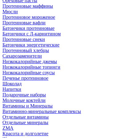
Ореховые пасты
Протеиновые маффины
Мюсли
Протеиновое мороженое
Протеиновые вафли
Батончики протеиновые
Батончики с Л-карнитином
Протеиновые снеки
Батончики энергетические
Протеиновый хлебцы
Сахарозаменители
Низкокалорийные джемы
Низкокалорийные топинги
Низкокалорийные соусы
Печенье протеиновое
Шоколад
Напитки
Подарочные наборы
Молочные коктейли
Витамины и Минералы
Витаминно-минеральные комплексы
Отдельные витамины
Отдельные минералы
ZMA
Красота и долголетие