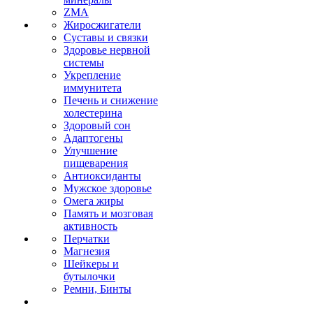
ZMA
Жиросжигатели
Суставы и связки
Здоровье нервной
системы
Укрепление
иммунитета
Печень и снижение
холестерина
Здоровый сон
Адаптогены
Улучшение
пищеварения
Антиоксиданты
Мужское здоровье
Омега жиры
Память и мозговая
активность
Перчатки
Магнезия
Шейкеры и
бутылочки
Ремни, Бинты