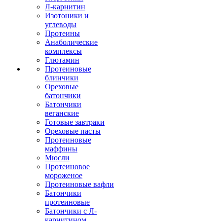
Л-карнитин
Изотоники и
углеводы
Протеины
Анаболические
комплексы
Глютамин
Протеиновые
блинчики
Ореховые
батончики
Батончики
веганские
Готовые завтраки
Ореховые пасты
Протеиновые
маффины
Мюсли
Протеиновое
мороженое
Протеиновые вафли
Батончики
протеиновые
Батончики с Л-
карнитином