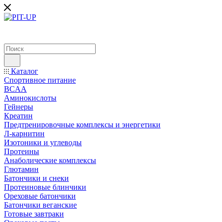
Каталог
Спортивное питание
BCAA
Аминокислоты
Гейнеры
Креатин
Предтренировочные комплексы и энергетики
Л-карнитин
Изотоники и углеводы
Протеины
Анаболические комплексы
Глютамин
Батончики и снеки
Протеиновые блинчики
Ореховые батончики
Батончики веганские
Готовые завтраки