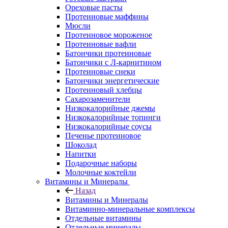
Ореховые пасты
Протеиновые маффины
Мюсли
Протеиновое мороженое
Протеиновые вафли
Батончики протеиновые
Батончики с Л-карнитином
Протеиновые снеки
Батончики энергетические
Протеиновый хлебцы
Сахарозаменители
Низкокалорийные джемы
Низкокалорийные топинги
Низкокалорийные соусы
Печенье протеиновое
Шоколад
Напитки
Подарочные наборы
Молочные коктейли
Витамины и Минералы
Назад
Витамины и Минералы
Витаминно-минеральные комплексы
Отдельные витамины
Отдельные минералы