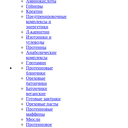
Аминокислоты
Гейнеры
Креатин
Предтренировочные
комплексы и
энергетики
Л-карнитин
Изотоники и
углеводы
Протеины
Анаболические
комплексы
Глютамин
Протеиновые
блинчики
Ореховые
батончики
Батончики
веганские
Готовые завтраки
Ореховые пасты
Протеиновые
маффины
Мюсли
Протеиновое