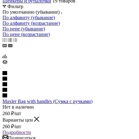
Шейкеры и бутылочки
19 товаров
Фильтр
По умолчанию (убывание)
По алфавиту (убывание)
По алфавиту (возрастание)
По цене (убывание)
По цене (возрастание)
Maxler Bag with handles (Сумка с ручками)
Нет в наличии
260
₽
/шт
Варианты цен
260
₽
/шт
Подробности
Подписаться