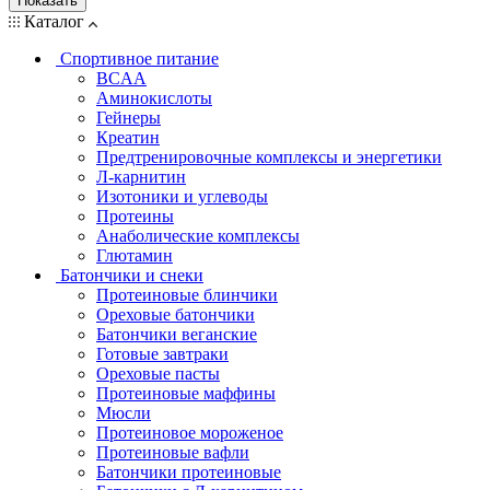
Показать
Каталог
Спортивное питание
BCAA
Аминокислоты
Гейнеры
Креатин
Предтренировочные комплексы и энергетики
Л-карнитин
Изотоники и углеводы
Протеины
Анаболические комплексы
Глютамин
Батончики и снеки
Протеиновые блинчики
Ореховые батончики
Батончики веганские
Готовые завтраки
Ореховые пасты
Протеиновые маффины
Мюсли
Протеиновое мороженое
Протеиновые вафли
Батончики протеиновые