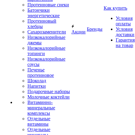
Протеиновые снеки
Как купить
Батончики
энергетические
Условия
Протеиновый
оплаты
хлебцы
Бренды
Условия
Сахарозаменители
Акции
доставки
Низкокалорийные
Гарантия
джемы
на товар
Низкокалорийные
топинги
Низкокалорийные
соусы
Печенье
протеиновое
Шоколад
Напитки
Подарочные наборы
Молочные коктейли
Витаминно-
минеральные
комплексы
Отдельные
витамины
Отдельные
минералы